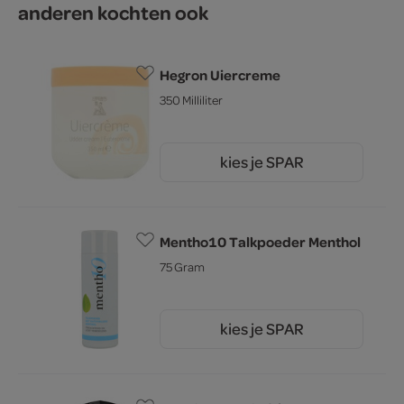
anderen kochten ook
Hegron Uiercreme
350 Milliliter
kies je SPAR
2.
45
Mentho10 Talkpoeder Menthol
75 Gram
kies je SPAR
4.
25