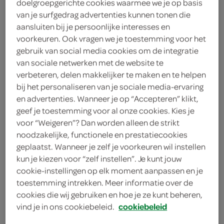
doelgroepgerichte cookies waarmee we je op basis
van je surfgedrag advertenties kunnen tonen die
large
aansluiten bij je persoonlijke interesses en
voorkeuren. Ook vragen we je toestemming voor het
gebruik van social media cookies om de integratie
HeltiQ
van sociale netwerken met de website te
6
.
verbeteren, delen makkelijker te maken en te helpen
29
bij het personaliseren van je sociale media-ervaring
en advertenties. Wanneer je op “Accepteren” klikt,
1 Stuks
geef je toestemming voor al onze cookies. Kies je
voor “Weigeren”? Dan worden alleen de strikt
noodzakelijke, functionele en prestatiecookies
Let op: aanbiedingen zijn niet zichtbaar bij de
geplaatst. Wanneer je zelf je voorkeuren wil instellen
producten, maar worden wél automatisch
kun je kiezen voor “zelf instellen”. Je kunt jouw
verwerkt in de winkelmand.
cookie-instellingen op elk moment aanpassen en je
toestemming intrekken. Meer informatie over de
cookies die wij gebruiken en hoe je ze kunt beheren,
zowel warm als koud te gerbruiken
vind je in ons cookiebeleid.
cookiebeleid
natuurlijke pijnverlichting