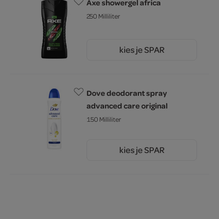
Axe showergel africa
250 Milliliter
kies je SPAR
6.
59
Dove deodorant spray
advanced care original
150 Milliliter
kies je SPAR
5.
49