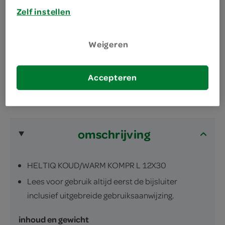
Zelf instellen
te gebruiken voor bijvoorbeeld verstuiking,
kneuzing, spierpijn of buikkrampen
Weigeren
tip: bewaar altijd een kompres in de vriezer
Accepteren
omschrijving
HELTIQ KOUD/WARM KOMPR L 12X30
Lees voor gebruik altijd eerst de bijsluiter
inclusief uitgebreide gebruiksaanwijzing.
inhoud en gewicht