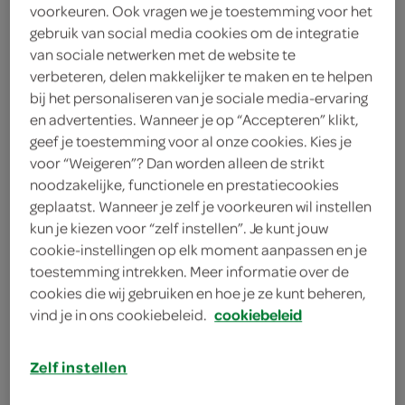
voorkeuren. Ook vragen we je toestemming voor het
1
.
39
gebruik van social media cookies om de integratie
van sociale netwerken met de website te
verbeteren, delen makkelijker te maken en te helpen
28 Gram
bij het personaliseren van je sociale media-ervaring
en advertenties. Wanneer je op “Accepteren” klikt,
geef je toestemming voor al onze cookies. Kies je
Let op: aanbiedingen zijn niet zichtbaar bij de
voor “Weigeren”? Dan worden alleen de strikt
producten, maar worden wél automatisch
noodzakelijke, functionele en prestatiecookies
verwerkt in de winkelmand.
geplaatst. Wanneer je zelf je voorkeuren wil instellen
kun je kiezen voor “zelf instellen”. Je kunt jouw
cookie-instellingen op elk moment aanpassen en je
toestemming intrekken. Meer informatie over de
cookies die wij gebruiken en hoe je ze kunt beheren,
vind je in ons cookiebeleid.
cookiebeleid
omschrijving
Zelf instellen