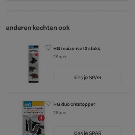
anderen kochten ook
HG muizenval 2 stuks
2 Stuks
kies je SPAR
8.
69
HG duo ontstopper
2 Stuks
kies je SPAR
29