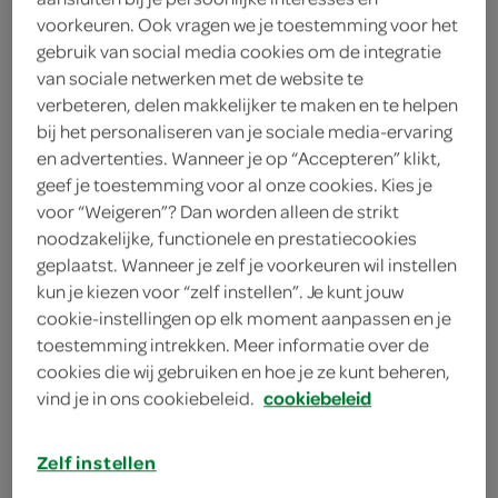
voorkeuren. Ook vragen we je toestemming voor het
HG
gebruik van social media cookies om de integratie
van sociale netwerken met de website te
8
.
59
verbeteren, delen makkelijker te maken en te helpen
bij het personaliseren van je sociale media-ervaring
en advertenties. Wanneer je op “Accepteren” klikt,
500 Milliliter
geef je toestemming voor al onze cookies. Kies je
voor “Weigeren”? Dan worden alleen de strikt
noodzakelijke, functionele en prestatiecookies
Let op: aanbiedingen zijn niet zichtbaar bij de
geplaatst. Wanneer je zelf je voorkeuren wil instellen
producten, maar worden wél automatisch
kun je kiezen voor “zelf instellen”. Je kunt jouw
verwerkt in de winkelmand.
cookie-instellingen op elk moment aanpassen en je
toestemming intrekken. Meer informatie over de
cookies die wij gebruiken en hoe je ze kunt beheren,
vind je in ons cookiebeleid.
cookiebeleid
Zelf instellen