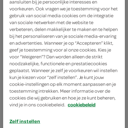
aansluiten bij je persoonlijke interesses en
135 Gram
voorkeuren. Ook vragen we je toestemming voor het
gebruik van social media cookies om de integratie
van sociale netwerken met de website te
Let op: aanbiedingen zijn niet zichtbaar bij de
verbeteren, delen makkelijker te maken en te helpen
producten, maar worden wél automatisch
bij het personaliseren van je sociale media-ervaring
verwerkt in de winkelmand.
en advertenties. Wanneer je op “Accepteren” klikt,
geef je toestemming voor al onze cookies. Kies je
voor “Weigeren”? Dan worden alleen de strikt
wafelmeesters sinds 1874 en dat proef je
noodzakelijke, functionele en prestatiecookies
geplaatst. Wanneer je zelf je voorkeuren wil instellen
deze kaasrolletjes zijn gevuld met echte Goudse
kun je kiezen voor “zelf instellen”. Je kunt jouw
kaas
cookie-instellingen op elk moment aanpassen en je
deze hartige kwaliteitswafeltjes zijn ook lekker
toestemming intrekken. Meer informatie over de
cookies die wij gebruiken en hoe je ze kunt beheren,
voor bij de borrel
vind je in ons cookiebeleid.
cookiebeleid
Vegter’s Rolletjes zijn een onmisbaar ingrediënt
en verkrijgbaar in verschillende varianten
Zelf instellen