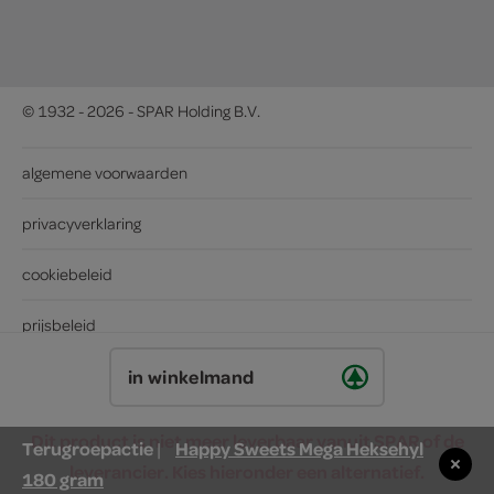
© 1932 - 2026 - SPAR Holding B.V.
algemene voorwaarden
privacyverklaring
cookiebeleid
prijsbeleid
in winkelmand
Dit product is niet meer leverbaar vanuit SPAR of de
Terugroepactie
Happy Sweets Mega Heksehyl
|
leverancier. Kies hieronder een alternatief.
180 gram