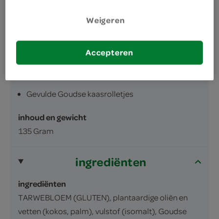
Weigeren
Accepteren
omschrijving
Gevulde Goudse kaasrolletjes
inhoud en gewicht
135 Gram
ingrediënten
ingrediënten
TARWEBLOEM (GLUTEN), plantaardige oliën en
vetten (kokos, palm), vulstof (isomalt), Goudse