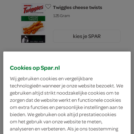
Twiggles cheese twists
125 Gram
kies je SPAR
2.
25
Verkade Zoutjes Shuttels
Cookies op Spar.nl
Kaas-Ui
Wij gebruiken cookies en vergelijkbare
150 Gram
technologieën wanneer je onze website bezoekt. We
gebruiken altijd strikt noodzakelijke cookies om te
kies je SPAR
2.
25
zorgen dat de website werkt en functionele cookies
om extra functies en persoonlijke instellingen aan te
bieden. We gebruiken ook altijd prestatiecookies
om het gebruik van onze website te meten,
Bolletje pepsels kaas
analyseren en verbeteren. Als je ons toestemming
115 Gram