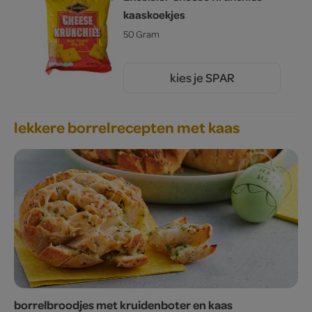
kaaskoekjes
50 Gram
kies je SPAR
0.
99
lekkere borrelrecepten met kaas
borrelbroodjes met kruidenboter en kaas