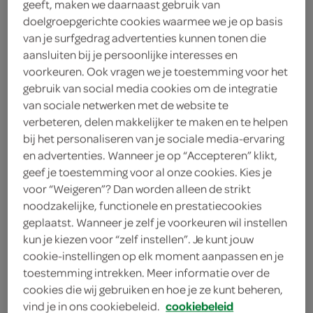
geeft, maken we daarnaast gebruik van
doelgroepgerichte cookies waarmee we je op basis
van je surfgedrag advertenties kunnen tonen die
kies je SPAR
1.
55
aansluiten bij je persoonlijke interesses en
voorkeuren. Ook vragen we je toestemming voor het
gebruik van social media cookies om de integratie
van sociale netwerken met de website te
Twiggles cheese twists
verbeteren, delen makkelijker te maken en te helpen
125 Gram
bij het personaliseren van je sociale media-ervaring
en advertenties. Wanneer je op “Accepteren” klikt,
geef je toestemming voor al onze cookies. Kies je
kies je SPAR
2.
15
voor “Weigeren”? Dan worden alleen de strikt
noodzakelijke, functionele en prestatiecookies
geplaatst. Wanneer je zelf je voorkeuren wil instellen
Lu Zoutjes Tuc Kaas
kun je kiezen voor “zelf instellen”. Je kunt jouw
cookie-instellingen op elk moment aanpassen en je
100 Gram
toestemming intrekken. Meer informatie over de
cookies die wij gebruiken en hoe je ze kunt beheren,
kies je SPAR
1.
55
vind je in ons cookiebeleid.
cookiebeleid