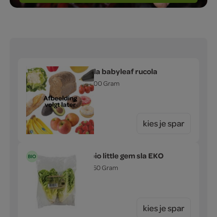
sla babyleaf rucola
500 Gram
kies je spar
bio little gem sla EKO
250 Gram
kies je spar