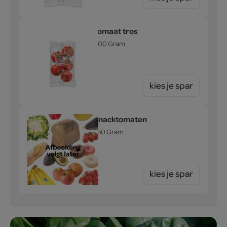
tomaat tros
500 Gram
kies je spar
snacktomaten
250 Gram
kies je spar