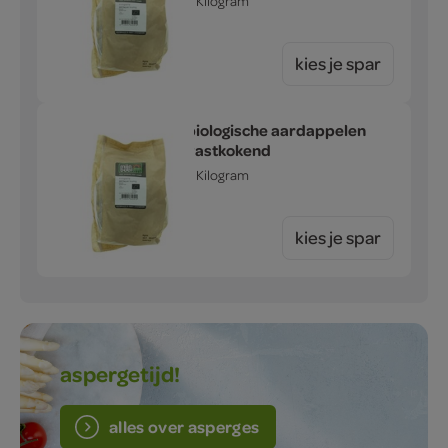
1 Kilogram
kies je spar
biologische aardappelen
vastkokend
1 Kilogram
kies je spar
aspergetijd!
alles over asperges