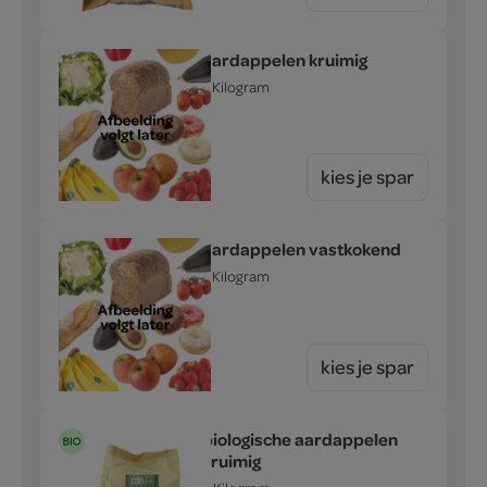
aardappelen kruimig
3 Kilogram
kies je spar
aardappelen vastkokend
3 Kilogram
kies je spar
biologische aardappelen
kruimig