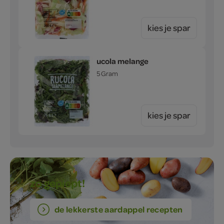
kies je spar
rucola melange
75 Gram
kies je spar
zo gepiept!
de lekkerste aardappel recepten