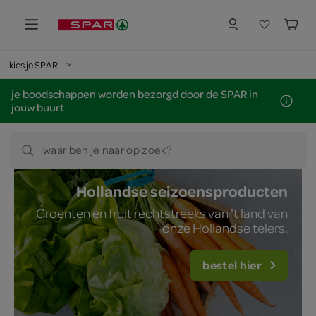
kies je SPAR
je boodschappen worden bezorgd door de SPAR in
jouw buurt
waar ben je naar op zoek?
Hollandse seizoensproducten
Groenten en fruit rechtstreeks van 't land van
onze Hollandse telers.
bestel hier