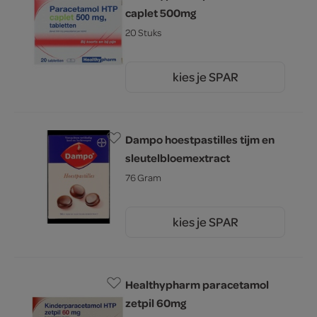
caplet 500mg
20 Stuks
kies je SPAR
1.
49
Dampo hoestpastilles tijm en
sleutelbloemextract
76 Gram
kies je SPAR
6.
29
Healthypharm paracetamol
zetpil 60mg