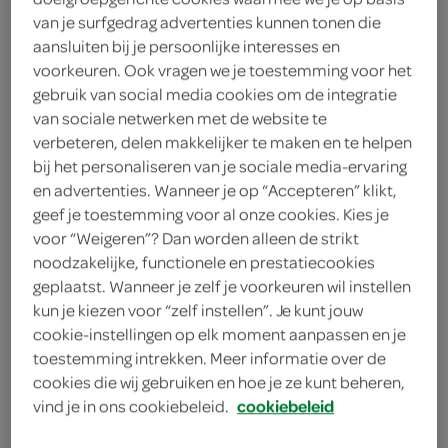
van je surfgedrag advertenties kunnen tonen die
Hot Coldrex
aansluiten bij je persoonlijke interesses en
voorkeuren. Ook vragen we je toestemming voor het
9
.
99
gebruik van social media cookies om de integratie
van sociale netwerken met de website te
verbeteren, delen makkelijker te maken en te helpen
10 Stuks
bij het personaliseren van je sociale media-ervaring
en advertenties. Wanneer je op “Accepteren” klikt,
geef je toestemming voor al onze cookies. Kies je
Let op: aanbiedingen zijn niet zichtbaar bij de
voor “Weigeren”? Dan worden alleen de strikt
producten, maar worden wél automatisch
noodzakelijke, functionele en prestatiecookies
verwerkt in de winkelmand.
geplaatst. Wanneer je zelf je voorkeuren wil instellen
kun je kiezen voor “zelf instellen”. Je kunt jouw
cookie-instellingen op elk moment aanpassen en je
bij koorts en pijn
toestemming intrekken. Meer informatie over de
cookies die wij gebruiken en hoe je ze kunt beheren,
Bij griep
vind je in ons cookiebeleid.
cookiebeleid
Tegen verkoudheid