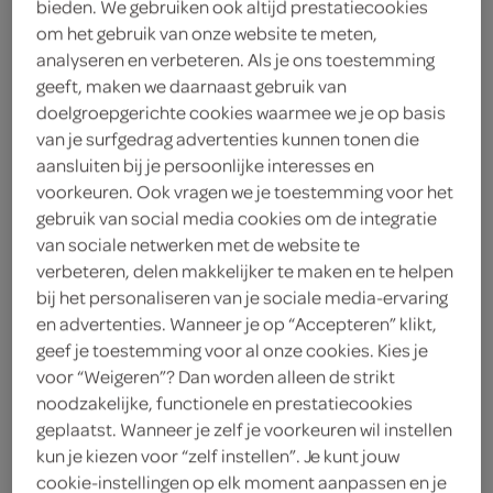
bieden. We gebruiken ook altijd prestatiecookies
om het gebruik van onze website te meten,
< 25 jaar? Laat je
analyseren en verbeteren. Als je ons toestemming
legitimatie zien
geeft, maken we daarnaast gebruik van
< 18 jaar verkopen wij
meer
doelgroepgerichte cookies waarmee we je op basis
geen alcohol
informatie
van je surfgedrag advertenties kunnen tonen die
aansluiten bij je persoonlijke interesses en
2
.
voorkeuren. Ook vragen we je toestemming voor het
79
gebruik van social media cookies om de integratie
van sociale netwerken met de website te
250 Milliliter
verbeteren, delen makkelijker te maken en te helpen
bij het personaliseren van je sociale media-ervaring
en advertenties. Wanneer je op “Accepteren” klikt,
Let op: aanbiedingen zijn niet zichtbaar bij de
geef je toestemming voor al onze cookies. Kies je
producten, maar worden wél automatisch
voor “Weigeren”? Dan worden alleen de strikt
verwerkt in de winkelmand.
noodzakelijke, functionele en prestatiecookies
geplaatst. Wanneer je zelf je voorkeuren wil instellen
kun je kiezen voor “zelf instellen”. Je kunt jouw
cookie-instellingen op elk moment aanpassen en je
fruitige witte wijn voor een ontspannen