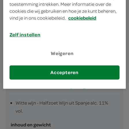
toestemming intrekken. Meer informatie over de
borrelmoment
cookies die wij gebruiken en hoe je ze kunt beheren,
Fruitige borrelfavoriet
vind je in ons cookiebeleid.
cookiebeleid
Perfecte huisselectie
Zelf instellen
Handzaam formaat 250ml
Weigeren
Accepteren
omschrijving
Witte wijn - Halfzoet Wijn uit Spanje alc. 11%
vol.
inhoud en gewicht