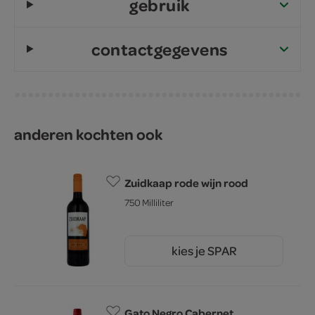
gebruik
contactgegevens
anderen kochten ook
Zuidkaap rode wijn rood
750 Milliliter
kies je SPAR
3.
79
Gato Negro Cabernet