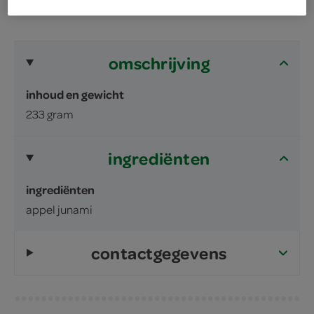
omschrijving
inhoud en gewicht
233 gram
ingrediënten
ingrediënten
appel junami
contactgegevens