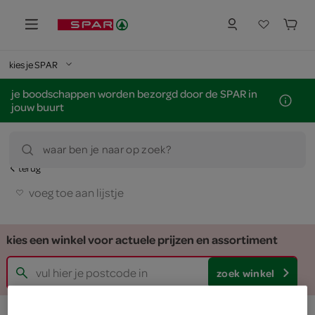
kies je SPAR
je boodschappen worden bezorgd door de SPAR in
jouw buurt
waar ben je naar op zoek?
terug
voeg toe aan lijstje
kies een winkel voor actuele prijzen en assortiment
zoek winkel