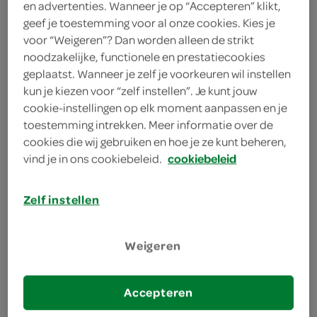
0
.
63
en advertenties. Wanneer je op “Accepteren” klikt,
geef je toestemming voor al onze cookies. Kies je
voor “Weigeren”? Dan worden alleen de strikt
233 gram
noodzakelijke, functionele en prestatiecookies
geplaatst. Wanneer je zelf je voorkeuren wil instellen
kun je kiezen voor “zelf instellen”. Je kunt jouw
Let op: aanbiedingen zijn niet zichtbaar bij de
cookie-instellingen op elk moment aanpassen en je
producten, maar worden wél automatisch
toestemming intrekken. Meer informatie over de
verwerkt in de winkelmand.
cookies die wij gebruiken en hoe je ze kunt beheren,
vind je in ons cookiebeleid.
cookiebeleid
het ideale tussendoortje
Zelf instellen
ook lekker door de yoghurt!
een lekkere handappel
Weigeren
koel en donker bewaren
Accepteren