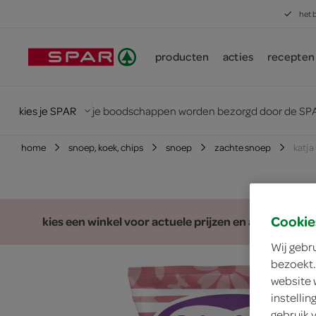
het 
producten
acties
recepten
kies je SPAR
je boodschappen worden bezorgd door de SPA
home
snoep, koek, chips
snoep
zachte snoep
katja
Cookie
kies een winkel voor actuele prijzen en assortiment
Wij gebr
bezoekt.
website 
instelli
gebruik 