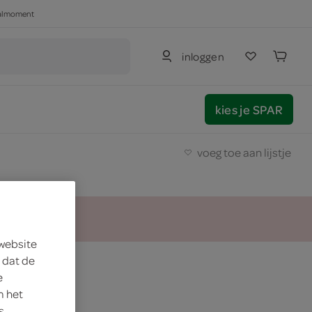
haalmoment
inloggen
kies je SPAR
voeg toe aan lijstje
 website
 dat de
e
m het
s