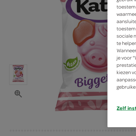
toestemm
waarmee 
aansluit
toestemm
sociale 
te helpe
Wanneer 
je voor 
prestati
kiezen v
aanpasse
gebruike
Zelf ins