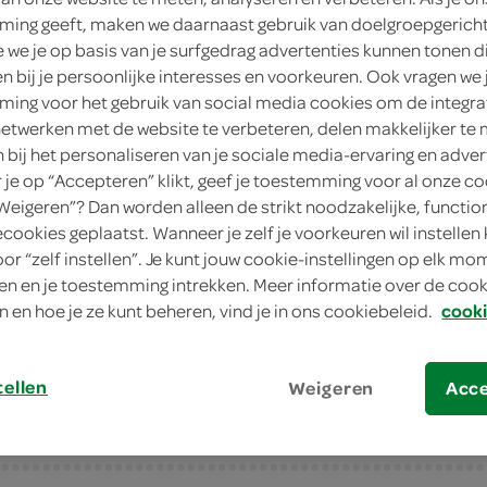
ing geeft, maken we daarnaast gebruik van doelgroepgerich
2
.
99
we je op basis van je surfgedrag advertenties kunnen tonen d
en bij je persoonlijke interesses en voorkeuren. Ook vragen we 
ing voor het gebruik van social media cookies om de integra
255 Gram
netwerken met de website te verbeteren, delen makkelijker te
n bij het personaliseren van je sociale media-ervaring en adver
in winkelmand
je op “Accepteren” klikt, geef je toestemming voor al onze co
“Weigeren”? Dan worden alleen de strikt noodzakelijke, functio
ecookies geplaatst. Wanneer je zelf je voorkeuren wil instellen 
Let op: aanbiedingen zijn niet zichtba
oor “zelf instellen”. Je kunt jouw cookie-instellingen op elk m
n en je toestemming intrekken. Meer informatie over de cooki
verwerkt in de winkelmand.
n en hoe je ze kunt beheren, vind je in ons cookiebeleid.
cooki
tellen
Weigeren
Acc