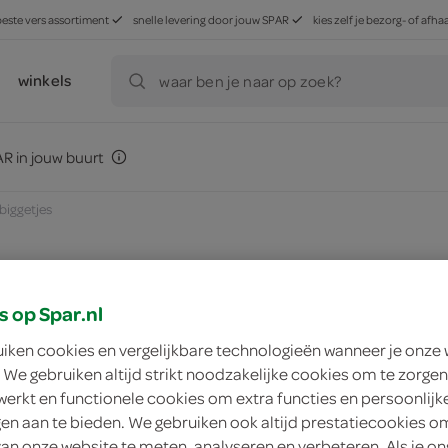
beste vers assortiment
snelle levering door jouw SPAR
kies zelf je bezorg- of af
winkels
waar ben je naar op zoek?
R in jouw buurt
 biggetjes
s op Spar.nl
zoek winkel
uiken cookies en vergelijkbare technologieën wanneer je onze
 We gebruiken altijd strikt noodzakelijke cookies om te zorgen
Katja biggetjes
werkt en functionele cookies om extra functies en persoonlijk
ngen aan te bieden. We gebruiken ook altijd prestatiecookies o
Katja
van onze website te meten, analyseren en verbeteren. Als je on