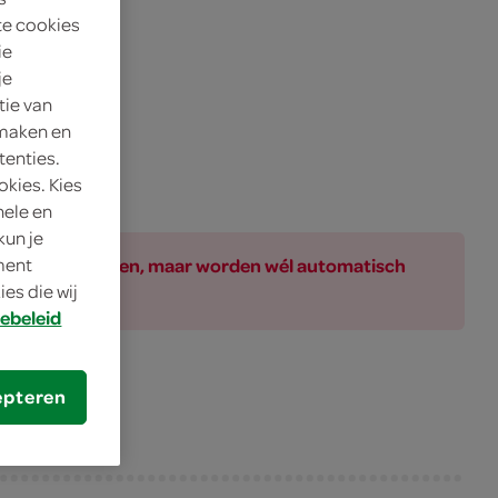
te cookies
ie
je
tie van
 maken en
tenties.
okies. Kies
nele en
kun je
ar bij de producten, maar worden wél automatisch
oment
es die wij
ebeleid
epteren