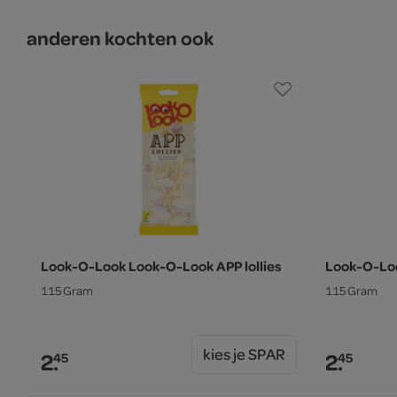
anderen kochten ook
Look-O-Look Look-O-Look APP lollies
Look-O-Loo
115 Gram
115 Gram
kies je SPAR
2.
2.
45
45