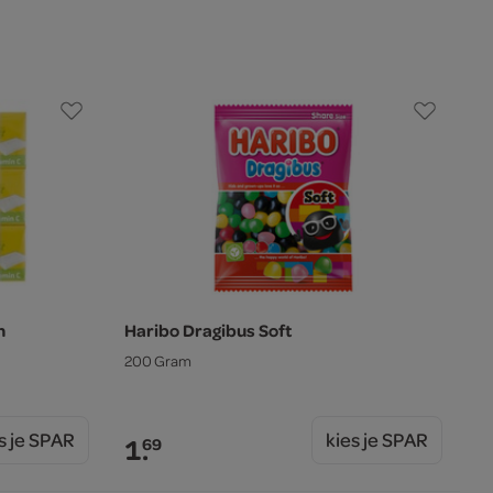
n
Haribo Dragibus Soft
200 Gram
s je SPAR
kies je SPAR
1.
69