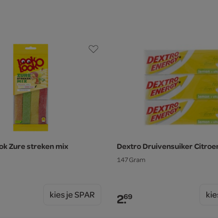
k Zure streken mix
Dextro Druivensuiker Citroe
147 Gram
kies je SPAR
kie
2.
69