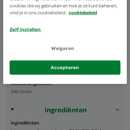
houdbaar
cookies die wij gebruiken en hoe je ze kunt beheren,
vind je in ons cookiebeleid.
cookiebeleid
Zelf instellen
Weigeren
omschrijving
Accepteren
Piccalilly, zoetzuur met zoetstof
inhoud en gewicht
340 Gram
ingrediënten
ingrediënten