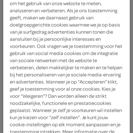
om het gebruik van onze website te meten,
2
.
55
analyseren en verbeteren. Als je ons toestemming
geeft, maken we daarnaast gebruik van
doelgroepgerichte cookies waarmee we je op basis
340 Gram
van je surfgedrag advertenties kunnen tonen die
aansluiten bij je persoonlijke interesses en
voorkeuren. Ook vragen we je toestemming voor het
Let op: aanbiedingen zijn niet zichtbaar bij de
gebruik van social media cookies om de integratie
producten, maar worden wél automatisch
van sociale netwerken met de website te
verwerkt in de winkelmand.
verbeteren, delen makkelijker te maken en te helpen
bij het personaliseren van je sociale media-ervaring
en advertenties. Wanneer je op “Accepteren” klikt,
romig en vol van smaak, zo schenk je een warme kom
geef je toestemming voor al onze cookies. Kies je
soep in
voor “Weigeren”? Dan worden alleen de strikt
noodzakelijke, functionele en prestatiecookies
zoetzure piccalilly met zoetstof
geplaatst. Wanneer je zelf je voorkeuren wil instellen
lekker bij bruine bonen met spek
kun je kiezen voor “zelf instellen”. Je kunt jouw
cookie-instellingen op elk moment aanpassen en je
na opening gekoeld bewaren en beperkt
toestemming intrekken. Meer informatie over de