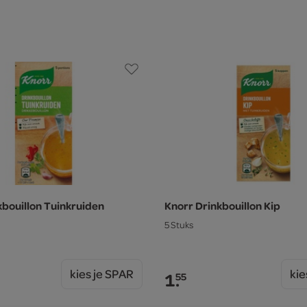
kbouillon Tuinkruiden
Knorr Drinkbouillon Kip
5 Stuks
kies je SPAR
kie
1.
55