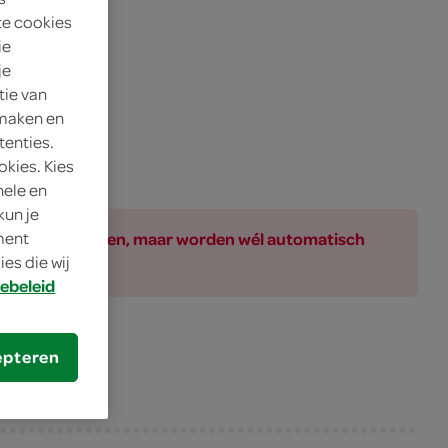
te cookies
ie
je
tie van
 maken en
tenties.
okies. Kies
nele en
kun je
ar bij de producten, maar worden wél automatisch
oment
es die wij
ebeleid
epteren