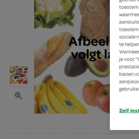
toestemm
waarmee 
aansluit
toestemm
sociale 
te helpe
Wanneer 
je voor 
prestati
kiezen v
aanpasse
gebruike
Zelf ins