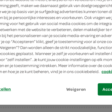
ing geeft, maken we daarnaast gebruik van doelgroepgerich
1
.
39
we je op basis van je surfgedrag advertenties kunnen tonen d
en bij je persoonlijke interesses en voorkeuren. Ook vragen we 
ing voor het gebruik van social media cookies om de integra
75 Gram
netwerken met de website te verbeteren, delen makkelijker te
n bij het personaliseren van je sociale media-ervaring en adver
in winkelmand
je op “Accepteren” klikt, geef je toestemming voor al onze co
“Weigeren”? Dan worden alleen de strikt noodzakelijke, functio
ecookies geplaatst. Wanneer je zelf je voorkeuren wil instellen 
Let op: aanbiedingen zijn niet zichtba
oor “zelf instellen”. Je kunt jouw cookie-instellingen op elk m
n en je toestemming intrekken. Meer informatie over de cooki
verwerkt in de winkelmand.
n en hoe je ze kunt beheren, vind je in ons cookiebeleid.
cooki
tellen
Weigeren
Acc