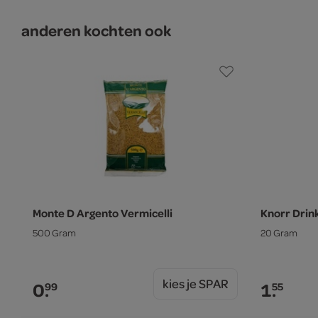
anderen kochten ook
Monte D Argento Vermicelli
Knorr Drin
500 Gram
20 Gram
kies je SPAR
0.
1.
99
55