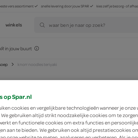
beste vers assortiment
snelle levering door jouw SPAR
kies zelf je bezorg- of af
winkels
waar ben je naar op zoek?
R in jouw buurt
soep
knorr noodles teriyaki
s op Spar.nl
zoek winkel
uiken cookies en vergelijkbare technologieën wanneer je onze
 We gebruiken altijd strikt noodzakelijke cookies om te zorgen
Knorr Noodles Teri
werkt en functionele cookies om extra functies en persoonlijk
ngen aan te bieden. We gebruiken ook altijd prestatiecookies o
Knorr
van onze website te meten, analyseren en verbeteren. Als je on