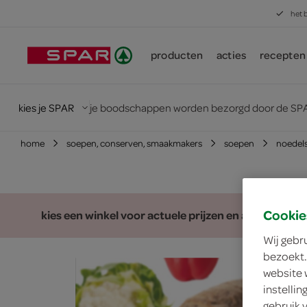
het 
producten
acties
recepten
kies je SPAR
je boodschappen worden bezorgd door de SPA
home
soepen, conserven, smaakmakers
soepen
noedel
Cookie
kies een winkel voor actuele prijzen en assortiment
Wij gebr
bezoekt.
website 
instelli
gebruik 