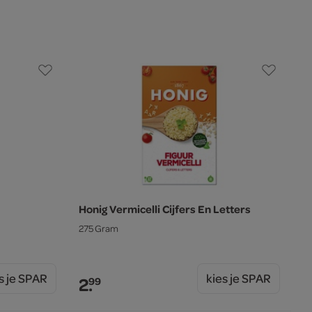
Honig Vermicelli Cijfers En Letters
275 Gram
s je SPAR
kies je SPAR
2.
99