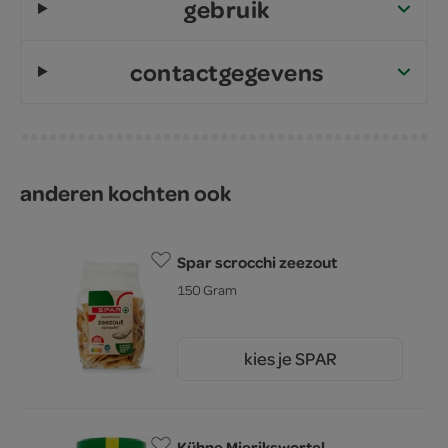
gebruik
contactgegevens
anderen kochten ook
Spar scrocchi zeezout
150 Gram
kies je SPAR
2.
45
Kühne Mierikswortel