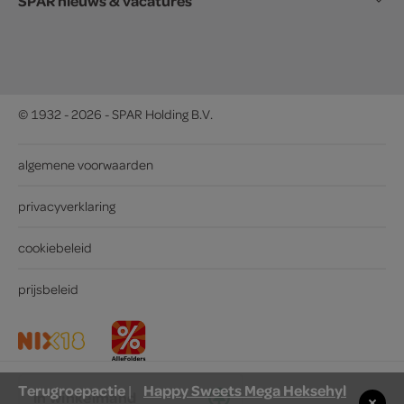
SPAR nieuws & vacatures
© 1932 - 2026 - SPAR Holding B.V.
algemene voorwaarden
privacyverklaring
cookiebeleid
prijsbeleid
Terugroepactie
Happy Sweets Mega Heksehyl
|
in winkelmand