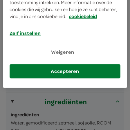
toestemming intrekken. Meer informatie over de
cookies die wij gebruiken en hoe je ze kunt beheren,
vind je in ons cookiebeleid.
cookiebeleid
Zelf instellen
omschrijving
Weigeren
Peper Roomsaus
Accepteren
inhoud en gewicht
300 Milliliter
ingrediënten
ingrediënten
Water, gemodificeerd zetmeel, sojaolie, ROOM