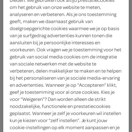
bieden. We gebruiken ook altijd prestatiecookies
3
.
om het gebruik van onze website te meten,
39
analyseren en verbeteren. Als je ons toestemming
geeft, maken we daarnaast gebruik van
300 Milliliter
doelgroepgerichte cookies waarmee we je op basis
van je surfgedrag advertenties kunnen tonen die
aansluiten bij je persoonlijke interesses en
Let op: aanbiedingen zijn niet zichtbaar bij de
voorkeuren. Ook vragen we je toestemming voor het
producten, maar worden wél automatisch
gebruik van social media cookies om de integratie
van sociale netwerken met de website te
verwerkt in de winkelmand.
verbeteren, delen makkelijker te maken en te helpen
bij het personaliseren van je sociale media-ervaring
en advertenties. Wanneer je op “Accepteren” klikt,
De perfecte saus om heerlijke gerechten mee te
geef je toestemming voor al onze cookies. Kies je
bereiden
voor “Weigeren”? Dan worden alleen de strikt
lekker bij biefstuk, gehakt of kip
noodzakelijke, functionele en prestatiecookies
geplaatst. Wanneer je zelf je voorkeuren wil instellen
met pure , pittige smaak
kun je kiezen voor “zelf instellen”. Je kunt jouw
makkelijk in gebruik
cookie-instellingen op elk moment aanpassen en je