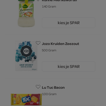
140 Gram
kies je SPAR
1.
85
Jozo Kruiden Zeezout
500 Gram
kies je SPAR
2.
29
Lu Tuc Bacon
100 Gram