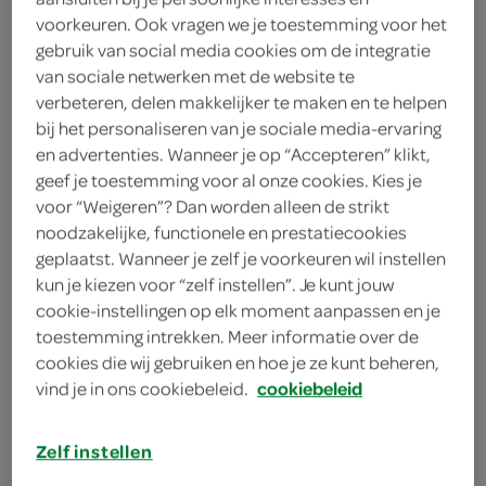
69 Gram
voorkeuren. Ook vragen we je toestemming voor het
gebruik van social media cookies om de integratie
van sociale netwerken met de website te
Let op: aanbiedingen zijn niet zichtbaar bij de
verbeteren, delen makkelijker te maken en te helpen
producten, maar worden wél automatisch
bij het personaliseren van je sociale media-ervaring
en advertenties. Wanneer je op “Accepteren” klikt,
verwerkt in de winkelmand.
geef je toestemming voor al onze cookies. Kies je
voor “Weigeren”? Dan worden alleen de strikt
noodzakelijke, functionele en prestatiecookies
authentieke jus
geplaatst. Wanneer je zelf je voorkeuren wil instellen
Smaakvolle jus
kun je kiezen voor “zelf instellen”. Je kunt jouw
cookie-instellingen op elk moment aanpassen en je
Geef smaak aan je gerechten
toestemming intrekken. Meer informatie over de
cookies die wij gebruiken en hoe je ze kunt beheren,
vind je in ons cookiebeleid.
cookiebeleid
Zelf instellen