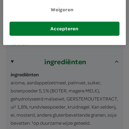
omschrijving
Weigeren
VLEESJUS
Accepteren
inhoud en gewicht
69 Gram
ingrediënten
ingrediënten
aroma, aardappelzetmeel, palmvet, suiker,
boterpoeder 5,1% (BOTER, magere MELK),
gehydrolyseerd maïseiwit, GERSTEMOUTEXTRACT,
ui¹ 1,8%, rundvleespoeder, kruidnagel. Kan selderij,
ei, mosterd, andere glutenbevattende granen, soja
bevatten. ¹op duurzame wijze geteeld.