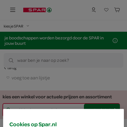
kies je SPAR
je boodschappen worden bezorgd door de SPAR in
jouw buurt
waar ben je naar op zoek?
terug
voeg toe aan lijstje
kies een winkel voor actuele prijzen en assortiment
zoek winkel
Cookies op Spar.nl