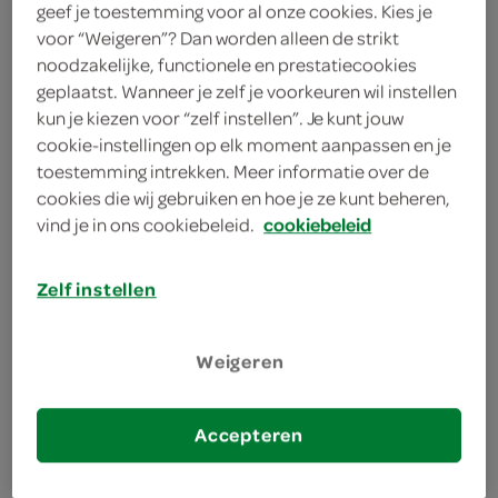
geef je toestemming voor al onze cookies. Kies je
voor “Weigeren”? Dan worden alleen de strikt
75 Gram
noodzakelijke, functionele en prestatiecookies
geplaatst. Wanneer je zelf je voorkeuren wil instellen
kun je kiezen voor “zelf instellen”. Je kunt jouw
Let op: aanbiedingen zijn niet zichtbaar bij de
cookie-instellingen op elk moment aanpassen en je
producten, maar worden wél automatisch
toestemming intrekken. Meer informatie over de
verwerkt in de winkelmand.
cookies die wij gebruiken en hoe je ze kunt beheren,
vind je in ons cookiebeleid.
cookiebeleid
Dagelijks vers gebakken!
Zelf instellen
Crunchy cookie met zachte karamel vullung
heerlijk van de bakkerij-afdeling
Weigeren
voor bij de koffie of thee
Accepteren