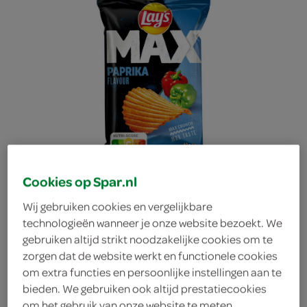
Cookies op Spar.nl
Wij gebruiken cookies en vergelijkbare
technologieën wanneer je onze website bezoekt. We
gebruiken altijd strikt noodzakelijke cookies om te
zorgen dat de website werkt en functionele cookies
Lay's max paprika 40
om extra functies en persoonlijke instellingen aan te
bieden. We gebruiken ook altijd prestatiecookies
gram
om het gebruik van onze website te meten,