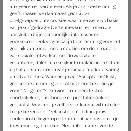
analyseren en verbeteren. Als je ons toestemming
Lay's
geeft, maken we daarnaast gebruik van
doelgroepgerichte cookies waarmee we je op basis
0
.
89
van je surfgedrag advertenties kunnen tonen die
aansluiten bij je persoonlijke interesses en
voorkeuren. Ook vragen we je toestemming voor het
40 Gram
gebruik van social media cookies om de integratie
van sociale netwerken met de website te
verbeteren, delen makkelijker te maken en te helpen
Let op: aanbiedingen zijn niet zichtbaar bij de
bij het personaliseren van je sociale media-ervaring
producten, maar worden wél automatisch
en advertenties. Wanneer je op “Accepteren” klikt,
verwerkt in de winkelmand.
geef je toestemming voor al onze cookies. Kies je
voor “Weigeren”? Dan worden alleen de strikt
noodzakelijke, functionele en prestatiecookies
neem geribbelde chips met paprikasmaak in een klein
geplaatst. Wanneer je zelf je voorkeuren wil instellen
zakje mee, ideaal als snelle snack in de pauze of voor
kun je kiezen voor “zelf instellen”. Je kunt jouw
cookie-instellingen op elk moment aanpassen en je
onderweg
toestemming intrekken. Meer informatie over de