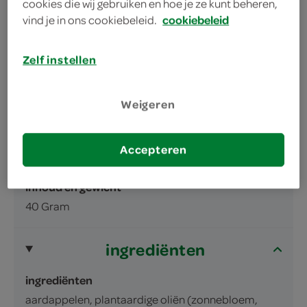
cookies die wij gebruiken en hoe je ze kunt beheren,
vind je in ons cookiebeleid.
cookiebeleid
Zelf instellen
omschrijving
Weigeren
Geribbelde aardappelchips met
Accepteren
paprikasmaak
inhoud en gewicht
40 Gram
ingrediënten
ingrediënten
aardappelen, plantaardige oliën (zonnebloem,