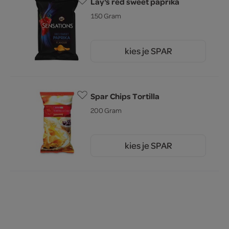
Lay's red sweet paprika
150 Gram
kies je SPAR
2.
79
Spar Chips Tortilla
200 Gram
kies je SPAR
1.
15