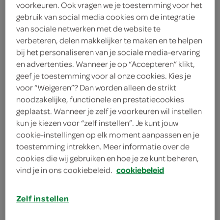
voorkeuren. Ook vragen we je toestemming voor het
2
.
35
gebruik van social media cookies om de integratie
van sociale netwerken met de website te
verbeteren, delen makkelijker te maken en te helpen
10 Stuks
bij het personaliseren van je sociale media-ervaring
en advertenties. Wanneer je op “Accepteren” klikt,
geef je toestemming voor al onze cookies. Kies je
Let op: aanbiedingen zijn niet zichtbaar bij de
voor “Weigeren”? Dan worden alleen de strikt
producten, maar worden wél automatisch
noodzakelijke, functionele en prestatiecookies
verwerkt in de winkelmand.
geplaatst. Wanneer je zelf je voorkeuren wil instellen
kun je kiezen voor “zelf instellen”. Je kunt jouw
cookie-instellingen op elk moment aanpassen en je
extra lange bescherming voor drukke dagen, geeft je
toestemming intrekken. Meer informatie over de
de hele dag een zeker gevoel
cookies die wij gebruiken en hoe je ze kunt beheren,
vind je in ons cookiebeleid.
cookiebeleid
Zelf instellen