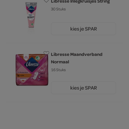
Libresse Inlegkruisjes String
30 Stuks
kies je SPAR
3.
29
Libresse Maandverband
Normaal
16 Stuks
kies je SPAR
3.
29