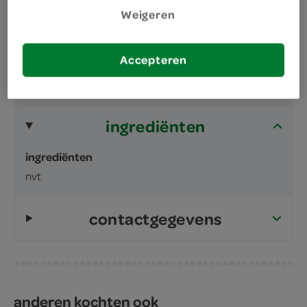
Weigeren
omschrijving
Accepteren
inhoud en gewicht
10 Stuks
ingrediënten
ingrediënten
nvt
contactgegevens
anderen kochten ook