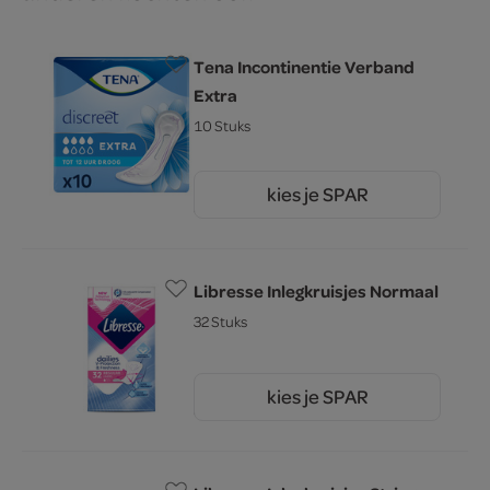
Tena Incontinentie Verband
Extra
10 Stuks
kies je SPAR
5.
29
Libresse Inlegkruisjes Normaal
32 Stuks
kies je SPAR
3.
29