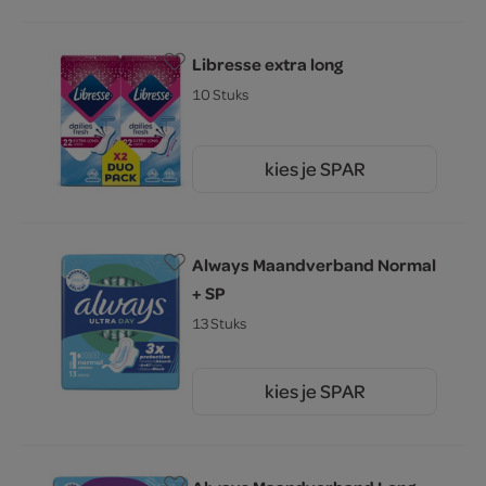
Libresse extra long
10 Stuks
kies je SPAR
2.
35
Always Maandverband Normal
+ SP
13 Stuks
kies je SPAR
3.
29