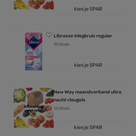
kies je SPAR
0.
85
Libresse inlegkruis regular
20 Stuks
kies je SPAR
2.
35
New Way maandverband ultra
nacht vleugels
10 Stuks
kies je SPAR
0.
89