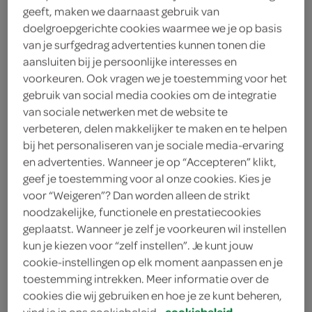
Normaal
geeft, maken we daarnaast gebruik van
doelgroepgerichte cookies waarmee we je op basis
16 Stuks
van je surfgedrag advertenties kunnen tonen die
aansluiten bij je persoonlijke interesses en
kies je SPAR
3.
29
voorkeuren. Ook vragen we je toestemming voor het
gebruik van social media cookies om de integratie
van sociale netwerken met de website te
verbeteren, delen makkelijker te maken en te helpen
bij het personaliseren van je sociale media-ervaring
Libresse maandverband
en advertenties. Wanneer je op “Accepteren” klikt,
goodnight ultra thin
geef je toestemming voor al onze cookies. Kies je
10 Stuks
voor “Weigeren”? Dan worden alleen de strikt
noodzakelijke, functionele en prestatiecookies
geplaatst. Wanneer je zelf je voorkeuren wil instellen
kies je SPAR
3.
29
kun je kiezen voor “zelf instellen”. Je kunt jouw
cookie-instellingen op elk moment aanpassen en je
toestemming intrekken. Meer informatie over de
Tena discreet maxi
cookies die wij gebruiken en hoe je ze kunt beheren,
6 Stuks
vind je in ons cookiebeleid.