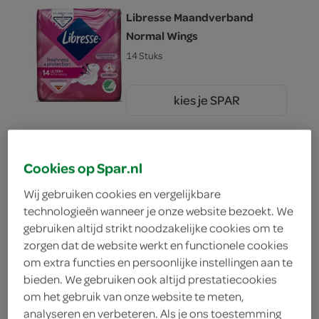
Libresse Maandverband
Normal Wings
14 Stuks
kies je SPAR
3.
29
Always maandverband ultra
Cookies op Spar.nl
secure night extra
Wij gebruiken cookies en vergelijkbare
8 Stuks
technologieën wanneer je onze website bezoekt. We
gebruiken altijd strikt noodzakelijke cookies om te
zorgen dat de website werkt en functionele cookies
kies je SPAR
3.
29
om extra functies en persoonlijke instellingen aan te
bieden. We gebruiken ook altijd prestatiecookies
om het gebruik van onze website te meten,
Libresse Maandverband
analyseren en verbeteren. Als je ons toestemming