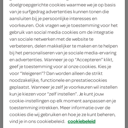
doelgroepgerichte cookies waarmee we je op basis
van je surfgedrag advertenties kunnen tonen die
Lokaal
aansluiten bij je persoonlijke interesses en
.-
voorkeuren. Ook vragen we je toestemming voor het
gebruik van social media cookies om de integratie
van sociale netwerken met de website te
1 Stuks
verbeteren, delen makkelijker te maken en te helpen
bij het personaliseren van je sociale media-ervaring
en advertenties. Wanneer je op “Accepteren” klikt,
Let op: aanbiedingen zijn niet zichtbaar bij de
geef je toestemming voor al onze cookies. Kies je
producten, maar worden wél automatisch
voor “Weigeren”? Dan worden alleen de strikt
verwerkt in de winkelmand.
noodzakelijke, functionele en prestatiecookies
geplaatst. Wanneer je zelf je voorkeuren wil instellen
kun je kiezen voor “zelf instellen”. Je kunt jouw
Dagvers gebakken door de ambachtelijke bakker uit
cookie-instellingen op elk moment aanpassen en je
toestemming intrekken. Meer informatie over de
de buurt!
cookies die wij gebruiken en hoe je ze kunt beheren,
Brood zoals brood hoort te smaken!
vind je in ons cookiebeleid.
cookiebeleid