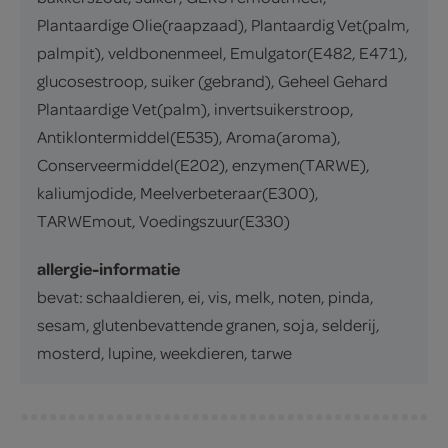
Plantaardige Olie(raapzaad), Plantaardig Vet(palm,
palmpit), veldbonenmeel, Emulgator(E482, E471),
glucosestroop, suiker (gebrand), Geheel Gehard
Plantaardige Vet(palm), invertsuikerstroop,
Antiklontermiddel(E535), Aroma(aroma),
Conserveermiddel(E202), enzymen(TARWE),
kaliumjodide, Meelverbeteraar(E300),
TARWEmout, Voedingszuur(E330)
allergie-informatie
bevat: schaaldieren, ei, vis, melk, noten, pinda,
sesam, glutenbevattende granen, soja, selderij,
mosterd, lupine, weekdieren, tarwe