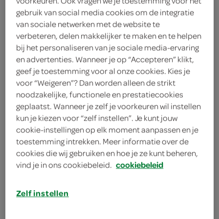
voorkeuren. Ook vragen we je toestemming voor het
gebruik van social media cookies om de integratie
Lokaal
van sociale netwerken met de website te
verbeteren, delen makkelijker te maken en te helpen
.-
bij het personaliseren van je sociale media-ervaring
en advertenties. Wanneer je op “Accepteren” klikt,
geef je toestemming voor al onze cookies. Kies je
800 Gram
voor “Weigeren”? Dan worden alleen de strikt
noodzakelijke, functionele en prestatiecookies
geplaatst. Wanneer je zelf je voorkeuren wil instellen
Let op: aanbiedingen zijn niet zichtbaar bij de
kun je kiezen voor “zelf instellen”. Je kunt jouw
producten, maar worden wél automatisch
cookie-instellingen op elk moment aanpassen en je
verwerkt in de winkelmand.
toestemming intrekken. Meer informatie over de
cookies die wij gebruiken en hoe je ze kunt beheren,
vind je in ons cookiebeleid.
cookiebeleid
Dagvers gebakken door de ambachtelijke bakker uit
de buurt!
Zelf instellen
Brood zoals brood hoort te smaken!