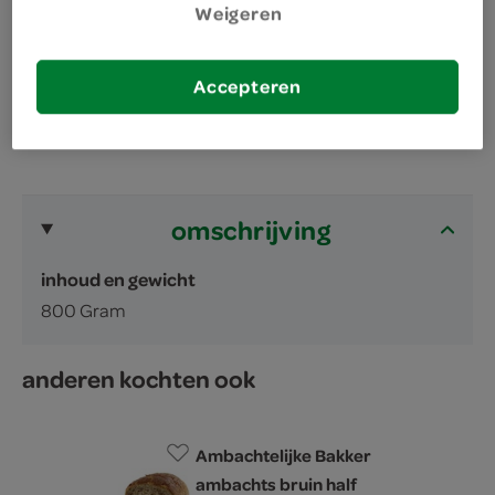
Met liefde gebakken
Weigeren
Heerlijk vers
Accepteren
omschrijving
inhoud en gewicht
800 Gram
anderen kochten ook
Ambachtelijke Bakker
ambachts bruin half