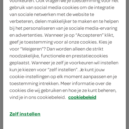
voorkeuren. Ook vragen we je toestemming voor het
gebruik van social media cookies om de integratie
Lokaal
van sociale netwerken met de website te
verbeteren, delen makkelijker te maken en te helpen
.-
bij het personaliseren van je sociale media-ervaring
en advertenties. Wanneer je op “Accepteren” klikt,
geef je toestemming voor al onze cookies. Kies je
1 Stuks
voor “Weigeren”? Dan worden alleen de strikt
noodzakelijke, functionele en prestatiecookies
geplaatst. Wanneer je zelf je voorkeuren wil instellen
Let op: aanbiedingen zijn niet zichtbaar bij de
kun je kiezen voor “zelf instellen”. Je kunt jouw
producten, maar worden wél automatisch
cookie-instellingen op elk moment aanpassen en je
verwerkt in de winkelmand.
toestemming intrekken. Meer informatie over de
cookies die wij gebruiken en hoe je ze kunt beheren,
vind je in ons cookiebeleid.
cookiebeleid
Dagvers gebakken door de ambachtelijke bakker uit
de buurt!
Zelf instellen
Brood zoals brood hoort te smaken!