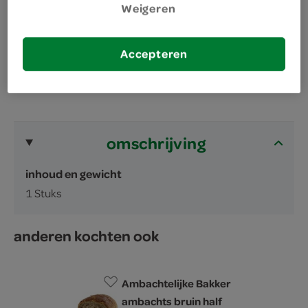
Met liefde gebakken
Weigeren
Heerlijk vers
Accepteren
omschrijving
inhoud en gewicht
1 Stuks
anderen kochten ook
Ambachtelijke Bakker
ambachts bruin half