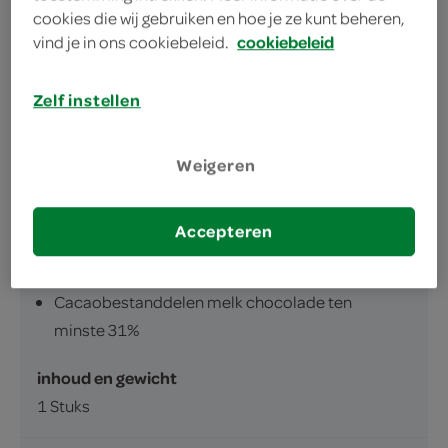
heerlijk Belgische melk chocolade
cookies die wij gebruiken en hoe je ze kunt beheren,
maak een topper blij met deze chocoladetegel!
vind je in ons cookiebeleid.
cookiebeleid
Zelf instellen
Weigeren
omschrijving
Accepteren
Belgische melkchocolade
Cacaobestanddelen melk chocolade ten
minste 31%
inhoud en gewicht
1 Stuks