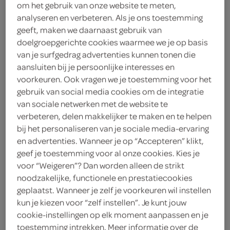
om het gebruik van onze website te meten,
analyseren en verbeteren. Als je ons toestemming
Lokaal
geeft, maken we daarnaast gebruik van
4
.
doelgroepgerichte cookies waarmee we je op basis
79
van je surfgedrag advertenties kunnen tonen die
aansluiten bij je persoonlijke interesses en
1 Stuks
voorkeuren. Ook vragen we je toestemming voor het
gebruik van social media cookies om de integratie
van sociale netwerken met de website te
Let op: aanbiedingen zijn niet zichtbaar bij de
verbeteren, delen makkelijker te maken en te helpen
producten, maar worden wél automatisch
bij het personaliseren van je sociale media-ervaring
en advertenties. Wanneer je op “Accepteren” klikt,
verwerkt in de winkelmand.
geef je toestemming voor al onze cookies. Kies je
voor “Weigeren”? Dan worden alleen de strikt
noodzakelijke, functionele en prestatiecookies
een feestelijke chocoladetegel om iemand een
geplaatst. Wanneer je zelf je voorkeuren wil instellen
compliment mee te geven
kun je kiezen voor “zelf instellen”. Je kunt jouw
een keer wat anders dan een kaartje
cookie-instellingen op elk moment aanpassen en je
toestemming intrekken. Meer informatie over de