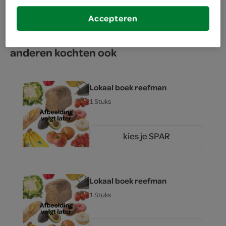
inhoud en gewicht
Accepteren
4 Stuks
anderen kochten ook
Lokaal boek reefman
1 Stuks
kies je SPAR
0.
00
Lokaal boek reefman
1 Stuks