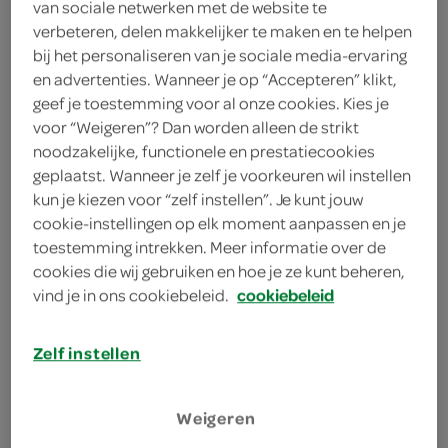
van sociale netwerken met de website te
.-
verbeteren, delen makkelijker te maken en te helpen
bij het personaliseren van je sociale media-ervaring
en advertenties. Wanneer je op “Accepteren” klikt,
4 Stuks
geef je toestemming voor al onze cookies. Kies je
voor “Weigeren”? Dan worden alleen de strikt
noodzakelijke, functionele en prestatiecookies
Let op: aanbiedingen zijn niet zichtbaar bij de
geplaatst. Wanneer je zelf je voorkeuren wil instellen
producten, maar worden wél automatisch
kun je kiezen voor “zelf instellen”. Je kunt jouw
cookie-instellingen op elk moment aanpassen en je
verwerkt in de winkelmand.
toestemming intrekken. Meer informatie over de
cookies die wij gebruiken en hoe je ze kunt beheren,
vind je in ons cookiebeleid.
cookiebeleid
Zelf instellen
omschrijving
Weigeren