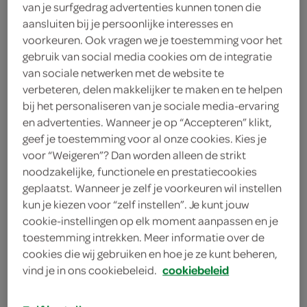
van je surfgedrag advertenties kunnen tonen die
.-
aansluiten bij je persoonlijke interesses en
voorkeuren. Ook vragen we je toestemming voor het
gebruik van social media cookies om de integratie
110 Gram
van sociale netwerken met de website te
verbeteren, delen makkelijker te maken en te helpen
bij het personaliseren van je sociale media-ervaring
Let op: aanbiedingen zijn niet zichtbaar bij de
en advertenties. Wanneer je op “Accepteren” klikt,
producten, maar worden wél automatisch
geef je toestemming voor al onze cookies. Kies je
verwerkt in de winkelmand.
voor “Weigeren”? Dan worden alleen de strikt
noodzakelijke, functionele en prestatiecookies
geplaatst. Wanneer je zelf je voorkeuren wil instellen
Damhert denkt met je mee!
kun je kiezen voor “zelf instellen”. Je kunt jouw
cookie-instellingen op elk moment aanpassen en je
geniet bewust en gezond van Damhert
toestemming intrekken. Meer informatie over de
haverkoekjes
cookies die wij gebruiken en hoe je ze kunt beheren,
deze haverkoekjes zijn glutenvrij
vind je in ons cookiebeleid.
cookiebeleid
Damhert is je partner in gezonde voeding