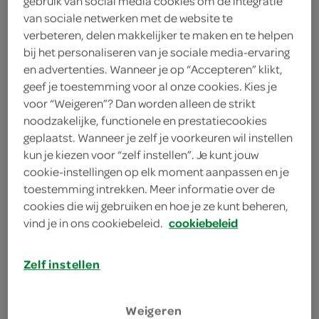
gebruik van social media cookies om de integratie
.-
van sociale netwerken met de website te
verbeteren, delen makkelijker te maken en te helpen
bij het personaliseren van je sociale media-ervaring
1 Stuks
en advertenties. Wanneer je op “Accepteren” klikt,
geef je toestemming voor al onze cookies. Kies je
voor “Weigeren”? Dan worden alleen de strikt
Let op: aanbiedingen zijn niet zichtbaar bij de
noodzakelijke, functionele en prestatiecookies
producten, maar worden wél automatisch
geplaatst. Wanneer je zelf je voorkeuren wil instellen
kun je kiezen voor “zelf instellen”. Je kunt jouw
verwerkt in de winkelmand.
cookie-instellingen op elk moment aanpassen en je
toestemming intrekken. Meer informatie over de
cookies die wij gebruiken en hoe je ze kunt beheren,
Praktisch onzichtbaar plakband
vind je in ons cookiebeleid.
cookiebeleid
Mooi glad, waar op geschreven kan worden
Ideaal voor thuis of kantoor
Zelf instellen
Weigeren