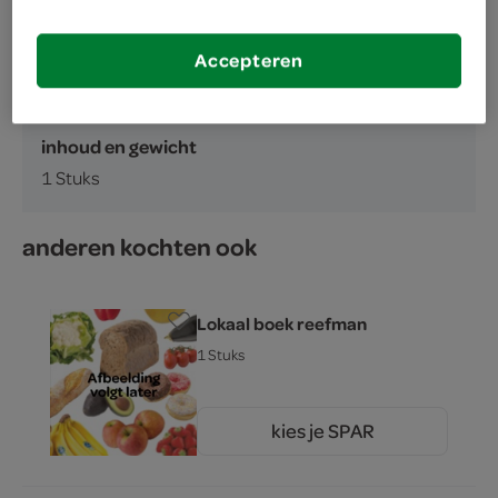
Accepteren
omschrijving
inhoud en gewicht
1 Stuks
anderen kochten ook
Lokaal boek reefman
1 Stuks
kies je SPAR
0.
00