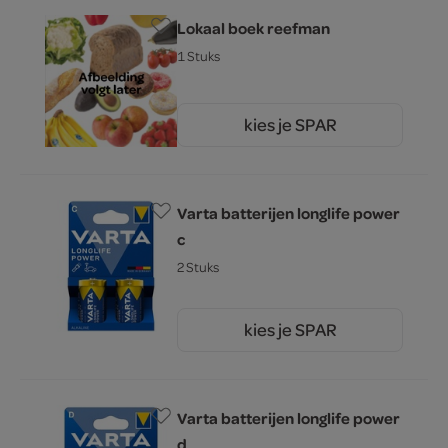
Lokaal boek reefman
1 Stuks
kies je SPAR
0.
00
Varta batterijen longlife power
c
2 Stuks
kies je SPAR
6.
49
Varta batterijen longlife power
d