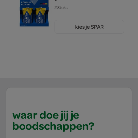
2 Stuks
kies je SPAR
6.
49
waar doe jij je
boodschappen?