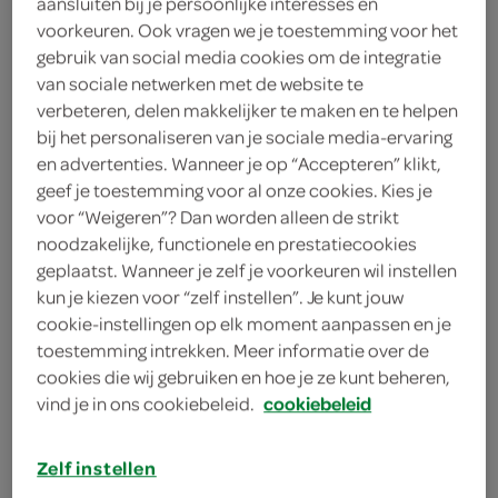
aansluiten bij je persoonlijke interesses en
voorkeuren. Ook vragen we je toestemming voor het
Spar
gebruik van social media cookies om de integratie
van sociale netwerken met de website te
2
.
49
verbeteren, delen makkelijker te maken en te helpen
bij het personaliseren van je sociale media-ervaring
en advertenties. Wanneer je op “Accepteren” klikt,
320 Gram
geef je toestemming voor al onze cookies. Kies je
voor “Weigeren”? Dan worden alleen de strikt
noodzakelijke, functionele en prestatiecookies
Let op: aanbiedingen zijn niet zichtbaar bij de
geplaatst. Wanneer je zelf je voorkeuren wil instellen
producten, maar worden wél automatisch
kun je kiezen voor “zelf instellen”. Je kunt jouw
verwerkt in de winkelmand.
cookie-instellingen op elk moment aanpassen en je
toestemming intrekken. Meer informatie over de
cookies die wij gebruiken en hoe je ze kunt beheren,
vind je in ons cookiebeleid.
cookiebeleid
Zelf instellen