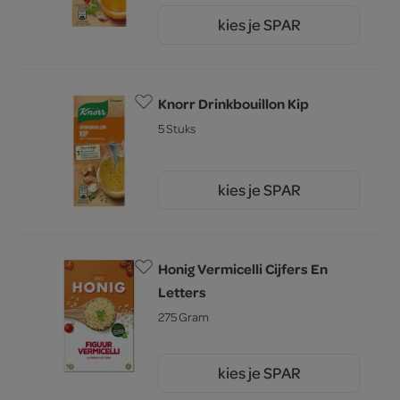
kies je SPAR
1.
55
Knorr Drinkbouillon Kip
5 Stuks
kies je SPAR
1.
55
Honig Vermicelli Cijfers En
Letters
275 Gram
kies je SPAR
2.
99