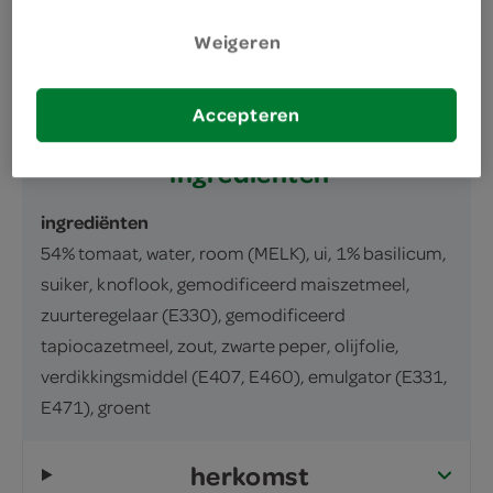
omschrijving
Weigeren
inhoud en gewicht
320 Gram
Accepteren
ingrediënten
ingrediënten
54% tomaat, water, room (MELK), ui, 1% basilicum,
suiker, knoflook, gemodificeerd maiszetmeel,
zuurteregelaar (E330), gemodificeerd
tapiocazetmeel, zout, zwarte peper, olijfolie,
verdikkingsmiddel (E407, E460), emulgator (E331,
E471), groent
herkomst