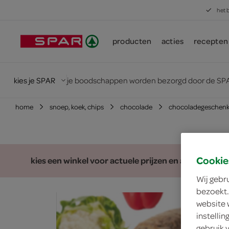
het 
producten
acties
recepten
kies je SPAR
je boodschappen worden bezorgd door de SPA
home
snoep, koek, chips
chocolade
chocoladegeschen
Cookie
kies een winkel voor actuele prijzen en assortiment
Wij gebr
bezoekt.
website 
instelli
gebruik 