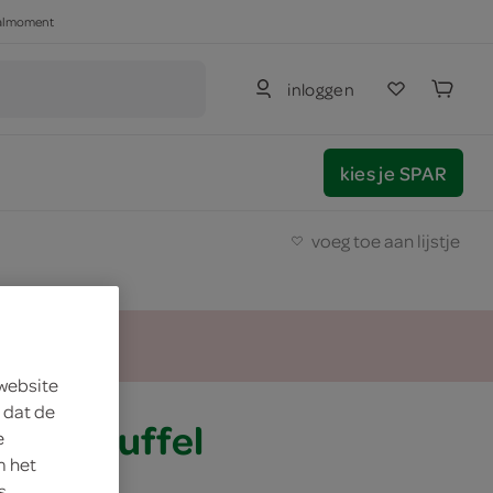
haalmoment
inloggen
kies je SPAR
voeg toe aan lijstje
 website
 dat de
ikke knuffel
e
m het
s