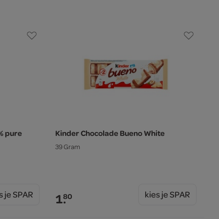
% pure
Kinder Chocolade Bueno White
39 Gram
s je SPAR
kies je SPAR
1.
80