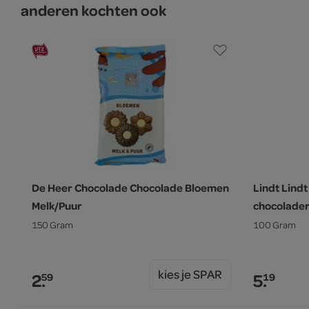
anderen kochten ook
De Heer Chocolade Chocolade Bloemen
Lindt Lin
Melk/Puur
chocolade
150 Gram
100 Gram
kies je SPAR
2.
5.
59
19