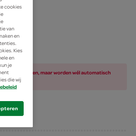
te cookies
ie
je
tie van
 maken en
tenties.
okies. Kies
nele en
kun je
ar bij de producten, maar worden wél automatisch
oment
es die wij
ebeleid
epteren