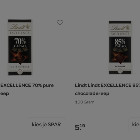
dt EXCELLENCE 70% pure
Lindt Lindt EXCELLENCE 85
reep
chocoladereep
100 Gram
kies je SPAR
kie
5.
19