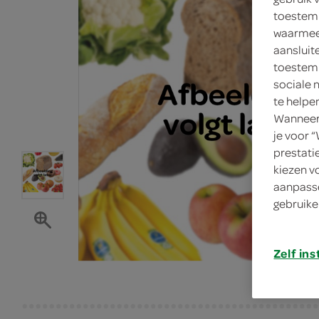
toestemm
waarmee 
aansluit
toestemm
sociale 
te helpe
Wanneer 
je voor 
prestati
kiezen v
aanpasse
gebruike
Zelf ins