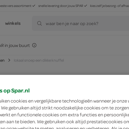
beste vers assortiment
snelle levering door jouw SPAR
kies zelf je bezorg- of af
winkels
waar ben je naar op zoek?
R in jouw buurt
ken
lokaal snoep een dikke knuffel
s op Spar.nl
zoek winkel
uiken cookies en vergelijkbare technologieën wanneer je onze
 We gebruiken altijd strikt noodzakelijke cookies om te zorgen
Lokaal snoep een d
werkt en functionele cookies om extra functies en persoonlijk
ngen aan te bieden. We gebruiken ook altijd prestatiecookies o
Lokaal
van onze website te meten, analyseren en verbeteren. Als je on