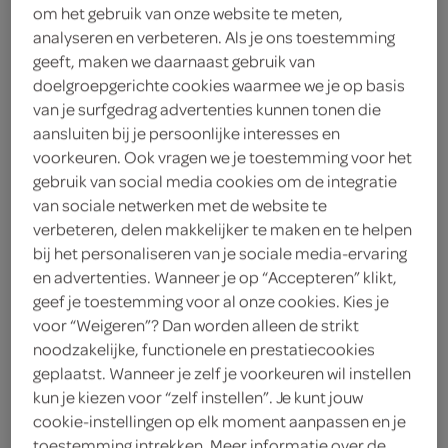
om het gebruik van onze website te meten,
analyseren en verbeteren. Als je ons toestemming
Lokale Bakker
geeft, maken we daarnaast gebruik van
13
.
doelgroepgerichte cookies waarmee we je op basis
95
van je surfgedrag advertenties kunnen tonen die
aansluiten bij je persoonlijke interesses en
1 Stuks
voorkeuren. Ook vragen we je toestemming voor het
gebruik van social media cookies om de integratie
van sociale netwerken met de website te
Let op: aanbiedingen zijn niet zichtbaar bij de
verbeteren, delen makkelijker te maken en te helpen
producten, maar worden wél automatisch
bij het personaliseren van je sociale media-ervaring
en advertenties. Wanneer je op “Accepteren” klikt,
verwerkt in de winkelmand.
geef je toestemming voor al onze cookies. Kies je
voor “Weigeren”? Dan worden alleen de strikt
noodzakelijke, functionele en prestatiecookies
geplaatst. Wanneer je zelf je voorkeuren wil instellen
kun je kiezen voor “zelf instellen”. Je kunt jouw
cookie-instellingen op elk moment aanpassen en je
toestemming intrekken. Meer informatie over de