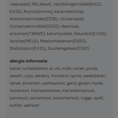
raapzaad), MELKeiwit, Verdikkingsmiddel(E412,
E415), Aroma(aroma), karamelstroop,
Antiklontermiddel(E535), citroenvezel,
Conserveermiddel(E202), dextrose,
enzymen(TARWE), kaliumjodide, Kleurstof(E100),
lactose(MELK), Meelverbeteraar(E920),
Stabilisator(E415), Zuurteregelaar(E330)
allergie-informatie
bevat: schaaldieren, ei, vis, melk, noten, pinda,
sesam, soja, selderij, mosterd, lupine, weekdieren,
tarwe, amandel, cashewnoot, gerst, gluten, haver,
hazelnoot, khorasantarwe, macademianoot,
paranoot, pecannoot, pistachenoot, rogge, spelt,
sulfiet, walnoot