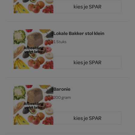
kies je SPAR
15.
95
Lokale Bakker stol klein
1 Stuks
kies je SPAR
6.
85
Baronie
200 gram
kies je SPAR
490.
00