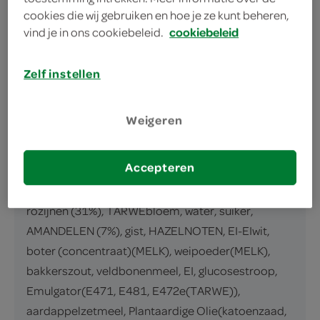
omschrijving
cookies die wij gebruiken en hoe je ze kunt beheren,
vind je in ons cookiebeleid.
cookiebeleid
middel wit tarwe rozijnen brood
Zelf instellen
inhoud en gewicht
1 Stuks
Weigeren
ingrediënten
Accepteren
ingrediënten
rozijnen (31%), TARWEbloem, water, suiker,
AMANDELEN (7%), gist, HAZELNOTEN, EI-EIwit,
boter (concentraat)(MELK), weipoeder(MELK),
bakkerszout, veldbonenmeel, EI, glucosestroop,
Emulgator(E471, E481, E472e(TARWE)),
aardappelzetmeel, Plantaardige Olie(katoenzaad,