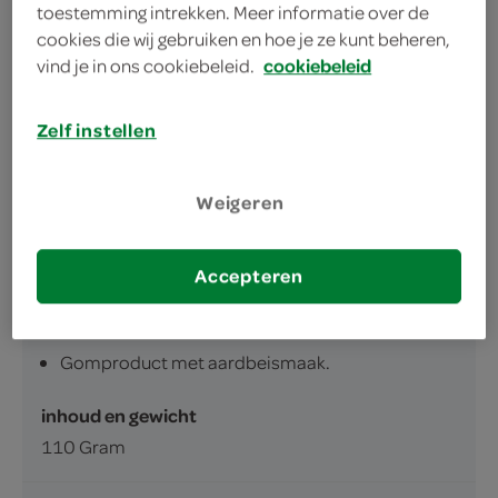
toestemming intrekken. Meer informatie over de
ongeveer 16 lekkere dynamietstaafjes in een
cookies die wij gebruiken en hoe je ze kunt beheren,
verpakking
vind je in ons cookiebeleid.
cookiebeleid
hard van buiten, zacht van binnen
Zelf instellen
Weigeren
Accepteren
omschrijving
Gomproduct met aardbeismaak.
inhoud en gewicht
110 Gram