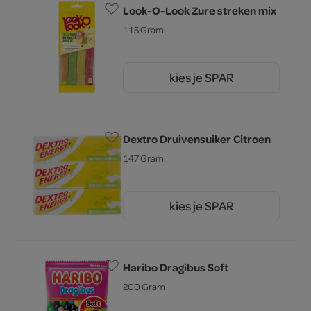
Look-O-Look Zure streken mix
115 Gram
kies je SPAR
2.
45
Dextro Druivensuiker Citroen
147 Gram
kies je SPAR
2.
69
Haribo Dragibus Soft
200 Gram