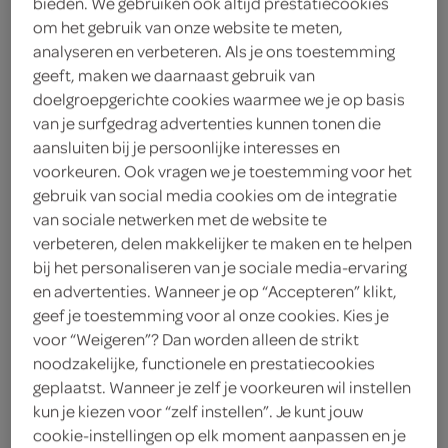
bieden. We gebruiken ook altijd prestatiecookies
om het gebruik van onze website te meten,
Look-O-Look
analyseren en verbeteren. Als je ons toestemming
geeft, maken we daarnaast gebruik van
2
.
45
doelgroepgerichte cookies waarmee we je op basis
van je surfgedrag advertenties kunnen tonen die
aansluiten bij je persoonlijke interesses en
110 Gram
voorkeuren. Ook vragen we je toestemming voor het
gebruik van social media cookies om de integratie
van sociale netwerken met de website te
Let op: aanbiedingen zijn niet zichtbaar bij de
verbeteren, delen makkelijker te maken en te helpen
producten, maar worden wél automatisch
bij het personaliseren van je sociale media-ervaring
verwerkt in de winkelmand.
en advertenties. Wanneer je op “Accepteren” klikt,
geef je toestemming voor al onze cookies. Kies je
voor “Weigeren”? Dan worden alleen de strikt
je geniet van een knapperig snoepstaafje met zachte
noodzakelijke, functionele en prestatiecookies
aardbeikern, ideaal om te delen en perfect voor een
geplaatst. Wanneer je zelf je voorkeuren wil instellen
zoete trek
kun je kiezen voor “zelf instellen”. Je kunt jouw
cookie-instellingen op elk moment aanpassen en je
aardbeismaak