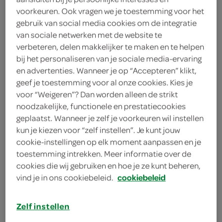
voorkeuren. Ook vragen we je toestemming voor het
Lowlander
gebruik van social media cookies om de integratie
van sociale netwerken met de website te
2
.
95
verbeteren, delen makkelijker te maken en te helpen
bij het personaliseren van je sociale media-ervaring
en advertenties. Wanneer je op “Accepteren” klikt,
330 Milliliter
geef je toestemming voor al onze cookies. Kies je
voor “Weigeren”? Dan worden alleen de strikt
noodzakelijke, functionele en prestatiecookies
Let op: aanbiedingen zijn niet zichtbaar bij de
geplaatst. Wanneer je zelf je voorkeuren wil instellen
producten, maar worden wél automatisch
kun je kiezen voor “zelf instellen”. Je kunt jouw
verwerkt in de winkelmand.
cookie-instellingen op elk moment aanpassen en je
toestemming intrekken. Meer informatie over de
cookies die wij gebruiken en hoe je ze kunt beheren,
vind je in ons cookiebeleid.
cookiebeleid
Zelf instellen