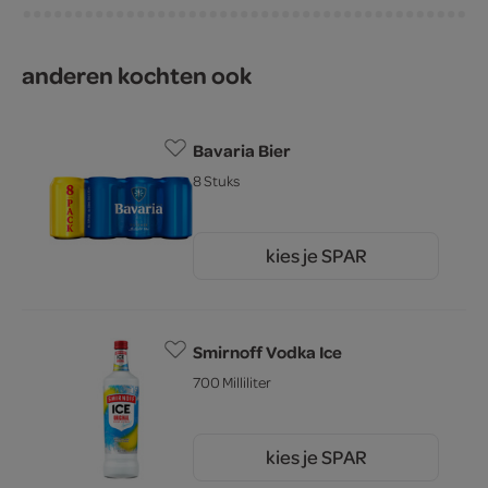
anderen kochten ook
Bavaria Bier
8 Stuks
kies je SPAR
7.
49
Smirnoff Vodka Ice
700 Milliliter
kies je SPAR
4.
69