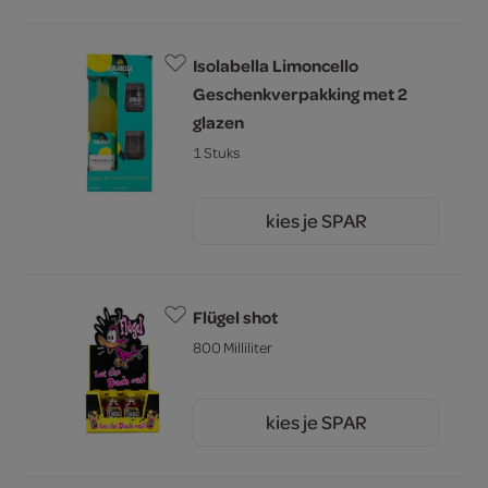
Isolabella Limoncello
Geschenkverpakking met 2
glazen
1 Stuks
kies je SPAR
23.
49
Flügel shot
800 Milliliter
kies je SPAR
41.
99