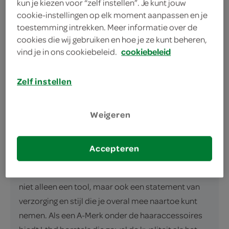
kun je kiezen voor “zelf instellen”. Je kunt jouw
Verpakt in elegante doos
cookie-instellingen op elk moment aanpassen en je
toestemming intrekken. Meer informatie over de
cookies die wij gebruiken en hoe je ze kunt beheren,
vind je in ons cookiebeleid.
cookiebeleid
Zelf instellen
omschrijving
Weigeren
Ontwart & Styleert met de Ltbd borstel luxe ovaal
groot Ben je op zoek naar een stijlvolle, praktische
oplossing om je haar moeiteloos te ontwarren en te
Accepteren
stylen? Dan is de Ltbd borstel luxe ovaal groot jouw
perfecte match. Een hoogwaardige haarborstel is
niet alleen een tool, maar ook een statement van
verzorging en stijl die je overal mee naartoe kunt
nemen. Als een A-Merk onder de haaraccessoires