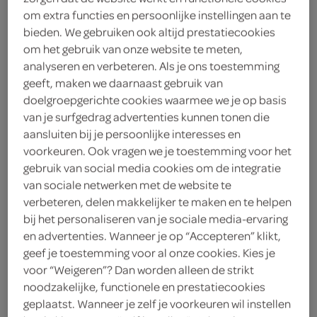
om extra functies en persoonlijke instellingen aan te
Ltbd
bieden. We gebruiken ook altijd prestatiecookies
om het gebruik van onze website te meten,
6
.
59
analyseren en verbeteren. Als je ons toestemming
geeft, maken we daarnaast gebruik van
doelgroepgerichte cookies waarmee we je op basis
1 Stuks
van je surfgedrag advertenties kunnen tonen die
aansluiten bij je persoonlijke interesses en
voorkeuren. Ook vragen we je toestemming voor het
Let op: aanbiedingen zijn niet zichtbaar bij de
gebruik van social media cookies om de integratie
producten, maar worden wél automatisch
van sociale netwerken met de website te
verwerkt in de winkelmand.
verbeteren, delen makkelijker te maken en te helpen
bij het personaliseren van je sociale media-ervaring
en advertenties. Wanneer je op “Accepteren” klikt,
Haal de luxe van Ltbd in huis met deze ovale borstel!
geef je toestemming voor al onze cookies. Kies je
voor “Weigeren”? Dan worden alleen de strikt
A-merk kwaliteitsborstel
noodzakelijke, functionele en prestatiecookies
Groot en luxe ontwerp
geplaatst. Wanneer je zelf je voorkeuren wil instellen