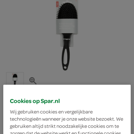
Cookies op Spar.nl
Wij gebruiken cookies en vergelijkbare
Ltbd borstel luxe ovaal
technologieën wanneer je onze website bezoekt. We
gebruiken altijd strikt noodzakelijke cookies om te
groot
zorgen dat de website werkt en functionele cookies