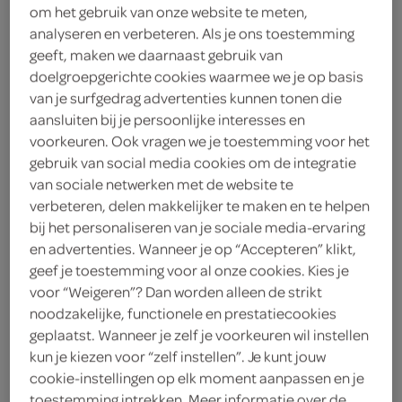
om het gebruik van onze website te meten,
analyseren en verbeteren. Als je ons toestemming
Maggi
geeft, maken we daarnaast gebruik van
1
.
doelgroepgerichte cookies waarmee we je op basis
99
van je surfgedrag advertenties kunnen tonen die
aansluiten bij je persoonlijke interesses en
100 Gram
voorkeuren. Ook vragen we je toestemming voor het
gebruik van social media cookies om de integratie
van sociale netwerken met de website te
Let op: aanbiedingen zijn niet zichtbaar bij de
verbeteren, delen makkelijker te maken en te helpen
producten, maar worden wél automatisch
bij het personaliseren van je sociale media-ervaring
en advertenties. Wanneer je op “Accepteren” klikt,
verwerkt in de winkelmand.
geef je toestemming voor al onze cookies. Kies je
voor “Weigeren”? Dan worden alleen de strikt
noodzakelijke, functionele en prestatiecookies
een beetje van jezelf en een beetje van Maggi!
geplaatst. Wanneer je zelf je voorkeuren wil instellen
nog lekkerder met een verbeterde receptuur!
kun je kiezen voor “zelf instellen”. Je kunt jouw
cookie-instellingen op elk moment aanpassen en je
handig en gemakkelijk te bereiden soep als
toestemming intrekken. Meer informatie over de