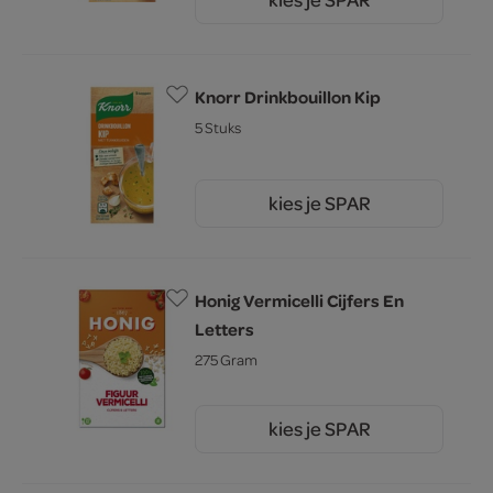
1.
55
Knorr Drinkbouillon Kip
5 Stuks
kies je SPAR
1.
55
Honig Vermicelli Cijfers En
Letters
275 Gram
kies je SPAR
2.
99