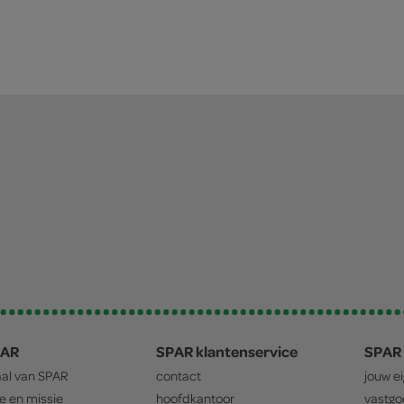
PAR
SPAR klantenservice
SPAR 
aal van
SPAR
contact
jouw e
ie en missie
hoofdkantoor
vastg