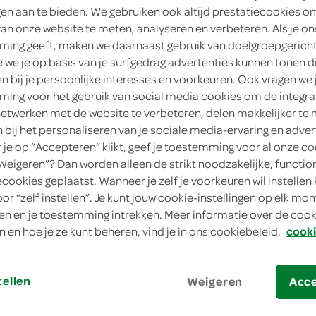
ngen aan te bieden. We gebruiken ook altijd prestatiecookies o
190 Gram
van onze website te meten, analyseren en verbeteren. Als je on
ing geeft, maken we daarnaast gebruik van doelgroepgerich
in winkelmand
we je op basis van je surfgedrag advertenties kunnen tonen d
en bij je persoonlijke interesses en voorkeuren. Ook vragen we 
Dit product is niet meer leverbaar vanuit S
ing voor het gebruik van social media cookies om de integra
netwerken met de website te verbeteren, delen makkelijker te
n bij het personaliseren van je sociale media-ervaring en adver
je op “Accepteren” klikt, geef je toestemming voor al onze co
Let op: aanbiedingen zijn niet zichtba
“Weigeren”? Dan worden alleen de strikt noodzakelijke, functio
verwerkt in de winkelmand.
ecookies geplaatst. Wanneer je zelf je voorkeuren wil instellen 
oor “zelf instellen”. Je kunt jouw cookie-instellingen op elk m
n en je toestemming intrekken. Meer informatie over de cooki
melk, smaakt goed en doet goed
n en hoe je ze kunt beheren, vind je in ons cookiebeleid.
cooki
goudse 48+
lekker voor op de boterham
tellen
Weigeren
Acc
minimaal 8 weken natuurlijk gerijpt