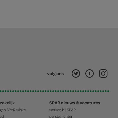
volg ons
zakelijk
SPAR nieuws & vacatures
igen
SPAR
winkel
werken bij
SPAR
oed
persberichten