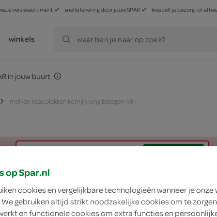
beste vers assortiment
snelle levering door jouw SPAR
kies zelf je bezorg- of af
winkels
waar ben je naar op zoek?
R in jouw buurt
melkan kaas plakken komijn jong belegen 48+
zoek winkel
s op Spar.nl
Melkan kaas plakke
uiken cookies en vergelijkbare technologieën wanneer je onze
 We gebruiken altijd strikt noodzakelijke cookies om te zorgen
werkt en functionele cookies om extra functies en persoonlijk
Melkan