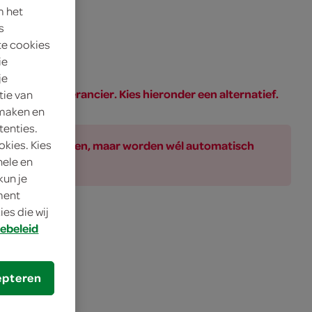
m het
s
te cookies
ie
je
PAR of de leverancier. Kies hieronder een alternatief.
tie van
 maken en
tenties.
okies. Kies
ar bij de producten, maar worden wél automatisch
nele en
kun je
oment
es die wij
ebeleid
epteren