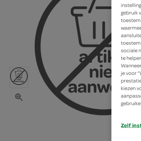
instelli
gebruik 
toestemm
waarmee 
aansluit
toestemm
sociale 
te helpe
Wanneer 
je voor 
prestati
kiezen v
aanpasse
gebruike
Zelf ins