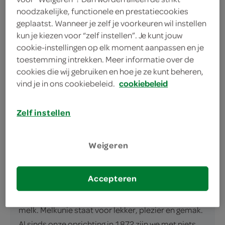
noodzakelijke, functionele en prestatiecookies
Volle melk van Melkunie heeft het Beter voor
geplaatst. Wanneer je zelf je voorkeuren wil instellen
Natuur en Boer keurmerk*
kun je kiezen voor “zelf instellen”. Je kunt jouw
cookie-instellingen op elk moment aanpassen en je
toestemming intrekken. Meer informatie over de
cookies die wij gebruiken en hoe je ze kunt beheren,
vind je in ons cookiebeleid.
cookiebeleid
Zelf instellen
omschrijving
Volle melk zit boordevol goede voedingsstoffen,
Weigeren
zoals eiwitten, calcium en vitamine B12. Zo kom jij
de dag wel door. Met het unieke Versfilter™ blijft
Accepteren
onze melk tot 7 dagen na openen fris en vers. Zo
kun jij langer genieten van de frisse smaak van verse
melk. Melkunie staat voor lekker, plezier en gemak.
Al sinds onze oprichting in 1872 zijn we met niets