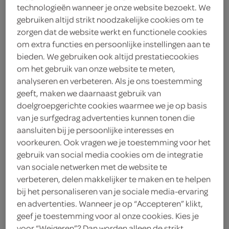
technologieën wanneer je onze website bezoekt. We
1
.
95
gebruiken altijd strikt noodzakelijke cookies om te
zorgen dat de website werkt en functionele cookies
om extra functies en persoonlijke instellingen aan te
1 Liter
bieden. We gebruiken ook altijd prestatiecookies
om het gebruik van onze website te meten,
analyseren en verbeteren. Als je ons toestemming
Let op: aanbiedingen zijn niet zichtbaar bij de
geeft, maken we daarnaast gebruik van
producten, maar worden wél automatisch
doelgroepgerichte cookies waarmee we je op basis
verwerkt in de winkelmand.
van je surfgedrag advertenties kunnen tonen die
aansluiten bij je persoonlijke interesses en
voorkeuren. Ook vragen we je toestemming voor het
volle melk met natuurlijke voedingsstoffen voor een
gebruik van social media cookies om de integratie
romig drinkmoment
van sociale netwerken met de website te
verbeteren, delen makkelijker te maken en te helpen
Tot 7 dagen na openen frisse en verse melk door
bij het personaliseren van je sociale media-ervaring
het unieke Versfilter™
en advertenties. Wanneer je op “Accepteren” klikt,
Melk is van nature rijk aan eiwitten, calcium en
geef je toestemming voor al onze cookies. Kies je
vitamine B2 & B12
voor “Weigeren”? Dan worden alleen de strikt