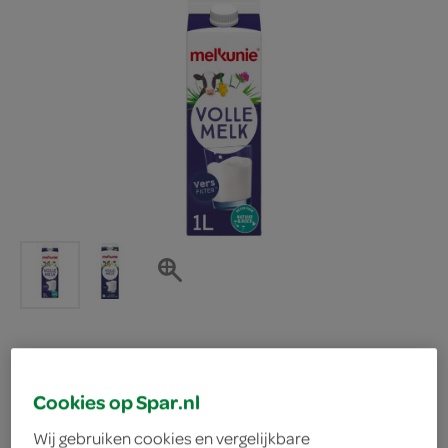
Melkunie melk vol
Cookies op Spar.nl
Melkunie
Wij gebruiken cookies en vergelijkbare