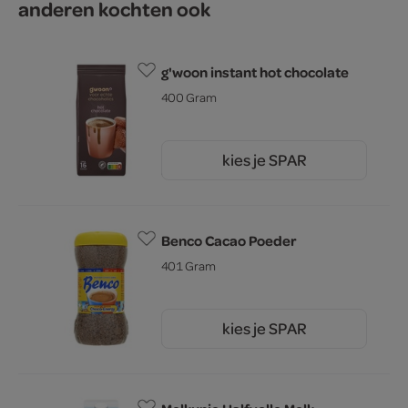
anderen kochten ook
g'woon instant hot chocolate
400 Gram
kies je SPAR
3.
29
Benco Cacao Poeder
401 Gram
kies je SPAR
2.
55