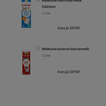
Melkunie Halfvolle Melk
Calcium
1 Liter
kies je SPAR
1.
65
Melkunie boeren karnemelk
1 Liter
kies je SPAR
2.
15