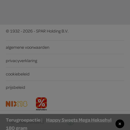
© 1932 - 2026 - SPAR Holding B.V.
algemene voorwaarden
privacyverklaring
cookiebeleid
prijsbeleid
Terugroepactie
Happy Sweets Mega Heksehyl
|
in winkelmand
180 gram