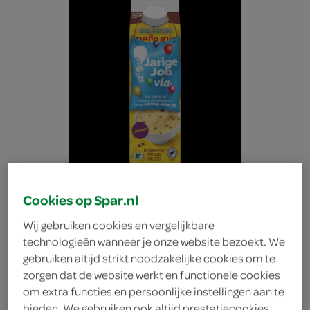
Cookies op Spar.nl
Wij gebruiken cookies en vergelijkbare
technologieën wanneer je onze website bezoekt. We
gebruiken altijd strikt noodzakelijke cookies om te
Melkunie vanille crunch
zorgen dat de website werkt en functionele cookies
om extra functies en persoonlijke instellingen aan te
Melkunie
bieden. We gebruiken ook altijd prestatiecookies