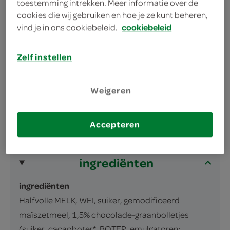
toestemming intrekken. Meer informatie over de
cookies die wij gebruiken en hoe je ze kunt beheren,
vind je in ons cookiebeleid.
cookiebeleid
omschrijving
Zelf instellen
Halfvolle vla met vanillesmaak en
Weigeren
chocolade-graanbolletjes, gepasteuriseerd
inhoud en gewicht
Accepteren
1 Liter
ingrediënten
ingrediënten
Halfvolle MELK, WEI, suiker, gemodificeerd
maïszetmeel, 1,5% chocolade-graanbolletjes
(suiker, cacaoboter*, BOTER, emulgatoren: