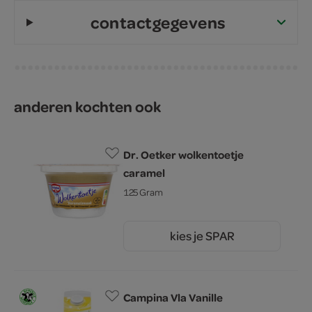
contactgegevens
anderen kochten ook
Dr. Oetker wolkentoetje
caramel
125 Gram
kies je SPAR
0.
89
Campina Vla Vanille