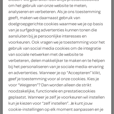
2
.
om het gebruik van onze website te meten,
59
analyseren en verbeteren. Als je ons toestemming
geeft, maken we daarnaast gebruik van
1 Liter
doelgroepgerichte cookies waarmee we je op basis
van je surfgedrag advertenties kunnen tonen die
aansluiten bij je persoonlijke interesses en
Let op: aanbiedingen zijn niet zichtbaar bij de
voorkeuren. Ook vragen we je toestemming voor het
gebruik van social media cookies om de integratie
producten, maar worden wél automatisch
van sociale netwerken met de website te
verwerkt in de winkelmand.
verbeteren, delen makkelijker te maken en te helpen
bij het personaliseren van je sociale media-ervaring
en advertenties. Wanneer je op “Accepteren” klikt,
lekkere vanille vla met een crunchy chocoladetwist
geef je toestemming voor al onze cookies. Kies je
met crunchy chocoladebolletjes
voor “Weigeren”? Dan worden alleen de strikt
noodzakelijke, functionele en prestatiecookies
lekker knapperige bite
geplaatst. Wanneer je zelf je voorkeuren wil instellen
kun je kiezen voor “zelf instellen”. Je kunt jouw
cookie-instellingen op elk moment aanpassen en je