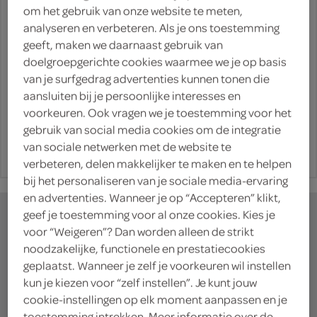
om het gebruik van onze website te meten,
analyseren en verbeteren. Als je ons toestemming
inloggen
geeft, maken we daarnaast gebruik van
doelgroepgerichte cookies waarmee we je op basis
wachtwoord vergeten
van je surfgedrag advertenties kunnen tonen die
aansluiten bij je persoonlijke interesses en
voorkeuren. Ook vragen we je toestemming voor het
of
gebruik van social media cookies om de integratie
nieuw account aanmaken
van sociale netwerken met de website te
verbeteren, delen makkelijker te maken en te helpen
bij het personaliseren van je sociale media-ervaring
en advertenties. Wanneer je op “Accepteren” klikt,
geef je toestemming voor al onze cookies. Kies je
voor “Weigeren”? Dan worden alleen de strikt
noodzakelijke, functionele en prestatiecookies
geplaatst. Wanneer je zelf je voorkeuren wil instellen
waar doe jij je
kun je kiezen voor “zelf instellen”. Je kunt jouw
boodschappen?
cookie-instellingen op elk moment aanpassen en je
toestemming intrekken. Meer informatie over de