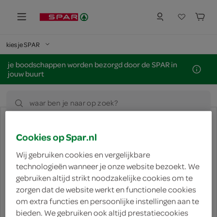
kies je SPAR
je boodschappen worden bezorgd door de SPAR in
jouw buurt
waar ben je naar op zoek?
inloggen
Cookies op Spar.nl
e-mailadres
Wij gebruiken cookies en vergelijkbare
technologieën wanneer je onze website bezoekt. We
gebruiken altijd strikt noodzakelijke cookies om te
zorgen dat de website werkt en functionele cookies
wachtwoord
om extra functies en persoonlijke instellingen aan te
bieden. We gebruiken ook altijd prestatiecookies