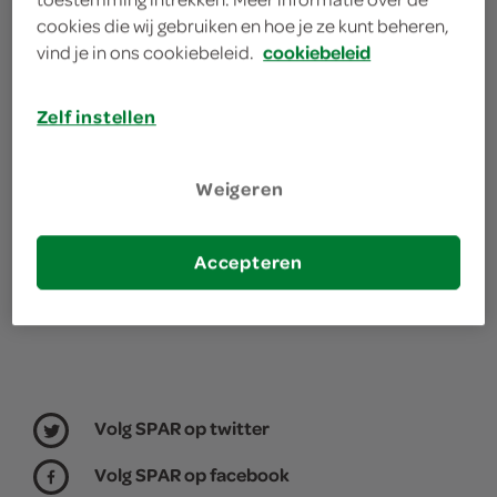
cookies die wij gebruiken en hoe je ze kunt beheren,
Je bestelt de boodschappen bij de lokale SPAR in
vind je in ons cookiebeleid.
cookiebeleid
jouw buurt. Het assortiment varieert per SPAR
winkel, daarom willen we graag weten waar jij je
Zelf instellen
boodschappen doet.
kies je winkel
Weigeren
Accepteren
Volg SPAR op twitter
Volg SPAR op facebook