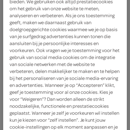
bieden. We gebruiken ook altijd prestatiecookies
om het gebruik van onze website te meten,
< 25 jaar? Laat je legitimatie zien
analyseren en verbeteren. Als je ons toestemming
< 18 jaar verkopen wij geen
geeft, maken we daarnaast gebruik van
alcohol
meer informatie
doelgroepgerichte cookies waarmee we je op basis
van je surfgedrag advertenties kunnen tonen die
2
.
aansluiten bij je persoonlijke interesses en
99
voorkeuren. Ook vragen we je toestemming voor het
gebruik van social media cookies om de integratie
500 Milliliter
van sociale netwerken met de website te
verbeteren, delen makkelijker te maken en te helpen
bij het personaliseren van je sociale media-ervaring
Let op: aanbiedingen zijn niet zichtbaar bij de
en advertenties. Wanneer je op “Accepteren” klikt,
producten, maar worden wél automatisch
geef je toestemming voor al onze cookies. Kies je
verwerkt in de winkelmand.
voor “Weigeren”? Dan worden alleen de strikt
noodzakelijke, functionele en prestatiecookies
geplaatst. Wanneer je zelf je voorkeuren wil instellen
kun je kiezen voor “zelf instellen”. Je kunt jouw
cookie-instellingen op elk moment aanpassen en je