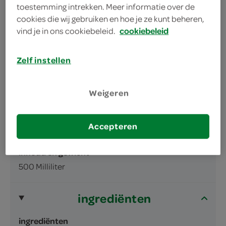
toestemming intrekken. Meer informatie over de
cookies die wij gebruiken en hoe je ze kunt beheren,
vind je in ons cookiebeleid.
cookiebeleid
omschrijving
Zelf instellen
Koolzuurhoudende energiedrank met 2%
vruchtensap van vruchtensapconcentraat
Weigeren
met toegevoegde vitamines B met suikers
en zoetstof. bevat taurine, ginseng, cafeïne
Accepteren
en L-carnit
inhoud en gewicht
500 Milliliter
ingrediënten
ingrediënten