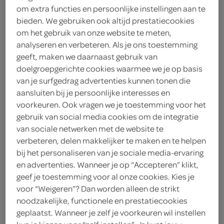
om extra functies en persoonlijke instellingen aan te
bieden. We gebruiken ook altijd prestatiecookies
Most Wanted
om het gebruik van onze website te meten,
analyseren en verbeteren. Als je ons toestemming
< 25 jaar? Laat je
geeft, maken we daarnaast gebruik van
legitimatie zien
doelgroepgerichte cookies waarmee we je op basis
< 18 jaar verkopen wij
meer
van je surfgedrag advertenties kunnen tonen die
geen alcohol
informatie
aansluiten bij je persoonlijke interesses en
voorkeuren. Ook vragen we je toestemming voor het
7
.
gebruik van social media cookies om de integratie
49
van sociale netwerken met de website te
verbeteren, delen makkelijker te maken en te helpen
750 Milliliter
bij het personaliseren van je sociale media-ervaring
en advertenties. Wanneer je op “Accepteren” klikt,
geef je toestemming voor al onze cookies. Kies je
Let op: aanbiedingen zijn niet zichtbaar bij de
voor “Weigeren”? Dan worden alleen de strikt
producten, maar worden wél automatisch
noodzakelijke, functionele en prestatiecookies
verwerkt in de winkelmand.
geplaatst. Wanneer je zelf je voorkeuren wil instellen