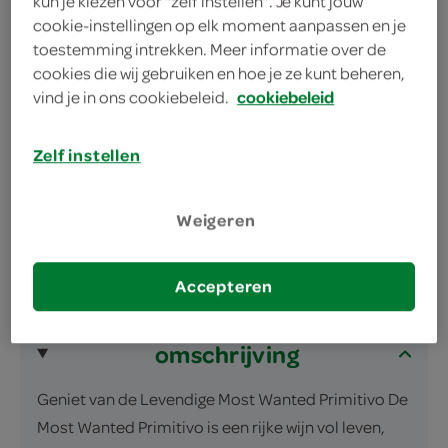
kun je kiezen voor “zelf instellen”. Je kunt jouw
cookie-instellingen op elk moment aanpassen en je
toestemming intrekken. Meer informatie over de
volle rode keuze met een warm fruitprofiel, perfect
cookies die wij gebruiken en hoe je ze kunt beheren,
voor een avond met pasta of hartige snacks
vind je in ons cookiebeleid.
cookiebeleid
A-merk Italiaanse Primitivo
Vol kersenprofiel, complex aroma
Zelf instellen
Perfect bij vlees en pasta
Weigeren
Accepteren
omschrijving
Geniet van de Levendige Most Wanted Primitivo De
Most Wanted Primitivo is een rijke wijn vol leven,