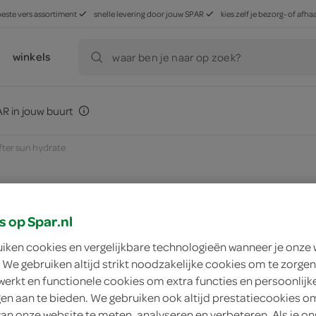
beste vers assortiment
snelle levering door jouw SPAR
kies zelf je bezorg- of af
winkels
waar ben je naar op zoek?
R in jouw buurt
fter sun hydrate
s op Spar.nl
zoek winkel
uiken cookies en vergelijkbare technologieën wanneer je onze
 We gebruiken altijd strikt noodzakelijke cookies om te zorgen
Nivea after sun hyd
werkt en functionele cookies om extra functies en persoonlijk
ngen aan te bieden. We gebruiken ook altijd prestatiecookies o
Nivea
van onze website te meten, analyseren en verbeteren. Als je on