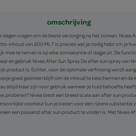
omschrijving
dagen vragen om de beste verzorging na het zonnen. Nivea Afte
etto-inhoud van 200 MLT is precies wat je nodig hebt om je hui
jk mee te nemen is op elke zonvakantie of dagje uit. De functi
ar en gebruik Nivea After Sun Spray De after sun spray van Ni
k product is. Echter, voor de optimale verfrissing wordt aan
oesje goed gesloten blijft om de inhoud te beschermen en de k
 altijd klaar zijn voor gebruik wanneer je huid behoefte heef
uws proberen? Nivea biedt een breed scala aan after sun product
rsoonlijke voorkeur kun je kiezen voor een rijkere substantie 
reen een passend after sun product te vinden is. Met Nivea Afte