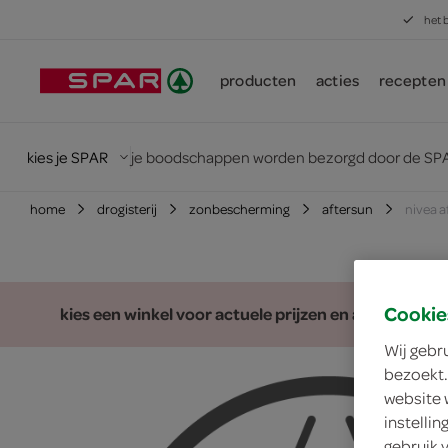
het 
producten
acties
recepten
kies je SPAR
je boodschappen worden bezorgd door de SPA
home
drogisterij
zonbescherming
aftersun
nivea a
Cookie
kies een winkel voor actuele prijzen en assortiment
Wij gebr
bezoekt.
website 
instelli
gebruik 