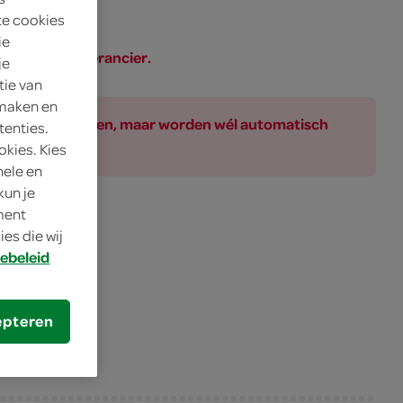
te cookies
ie
SPAR of de leverancier.
je
tie van
 maken en
ar bij de producten, maar worden wél automatisch
tenties.
okies. Kies
nele en
kun je
oment
andig hoesje
es die wij
ebeleid
epteren