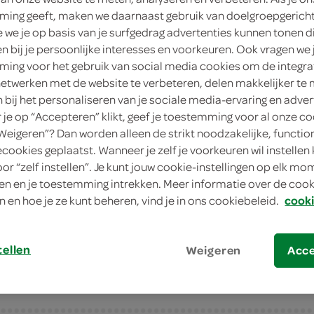
ing geeft, maken we daarnaast gebruik van doelgroepgerich
200 Milliliter
we je op basis van je surfgedrag advertenties kunnen tonen d
Dit product is niet meer leverbaar vanuit 
en bij je persoonlijke interesses en voorkeuren. Ook vragen we 
ing voor het gebruik van social media cookies om de integra
netwerken met de website te verbeteren, delen makkelijker te
Let op: aanbiedingen zijn niet zichtba
n bij het personaliseren van je sociale media-ervaring en adver
verwerkt in de winkelmand.
je op “Accepteren” klikt, geef je toestemming voor al onze co
“Weigeren”? Dan worden alleen de strikt noodzakelijke, functio
ecookies geplaatst. Wanneer je zelf je voorkeuren wil instellen 
oor “zelf instellen”. Je kunt jouw cookie-instellingen op elk m
Kalmeer je huid: nivea after sun spray in h
n en je toestemming intrekken. Meer informatie over de cooki
Verzachtende after sun spray
n en hoe je ze kunt beheren, vind je in ons cookiebeleid.
cooki
Hydrateert intensief 200 ML
Handig verpakt in hoesje
tellen
Weigeren
Acc