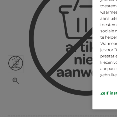
toestemm
waarmee 
aansluit
toestemm
sociale 
te helpe
Wanneer 
je voor 
prestati
kiezen v
aanpasse
gebruike
Zelf ins