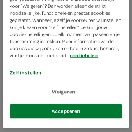
voor “Weigeren”? Dan worden alleen de strikt
Nivea
noodzakelijke, functionele en prestatiecookies
geplaatst. Wanneer je zelf je voorkeuren wil instellen
250 Milliliter
kun je kiezen voor “zelf instellen”. Je kunt jouw
cookie-instellingen op elk moment aanpassen en je
toestemming intrekken. Meer informatie over de
Let op: aanbiedingen zijn niet zichtbaar bij de
cookies die wij gebruiken en hoe je ze kunt beheren,
producten, maar worden wél automatisch
vind je in ons cookiebeleid.
cookiebeleid
verwerkt in de winkelmand.
Zelf instellen
48 uur intensieve verzorging
Weigeren
voor de droge huid
met verzorgend serum voor optimale hydratatie
Accepteren
Maakt de huid soepel