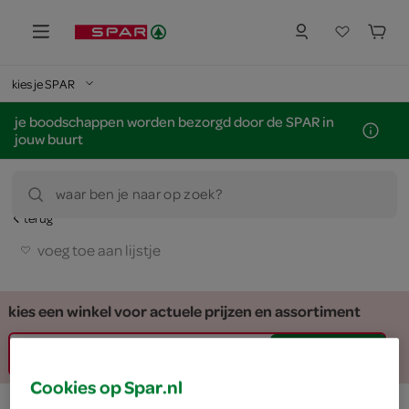
kies je SPAR
je boodschappen worden bezorgd door de SPAR in
jouw buurt
waar ben je naar op zoek?
terug
voeg toe aan lijstje
kies een winkel voor actuele prijzen en assortiment
zoek winkel
Cookies op Spar.nl