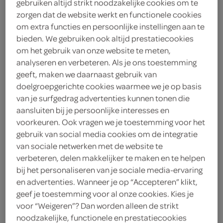
gebruiken altijd strikt noodzakelijke cookies om te
2
.
zorgen dat de website werkt en functionele cookies
15
om extra functies en persoonlijke instellingen aan te
bieden. We gebruiken ook altijd prestatiecookies
750 Milliliter
om het gebruik van onze website te meten,
analyseren en verbeteren. Als je ons toestemming
geeft, maken we daarnaast gebruik van
Let op: aanbiedingen zijn niet zichtbaar bij de
doelgroepgerichte cookies waarmee we je op basis
producten, maar worden wél automatisch
van je surfgedrag advertenties kunnen tonen die
verwerkt in de winkelmand.
aansluiten bij je persoonlijke interesses en
voorkeuren. Ook vragen we je toestemming voor het
gebruik van social media cookies om de integratie
gezoet mineraalwater met appel-kiwi smaak voor een
van sociale netwerken met de website te
verbeteren, delen makkelijker te maken en te helpen
lichte dorstlesser zonder prik
bij het personaliseren van je sociale media-ervaring
Verkwikkend appel-kiwi smaak
en advertenties. Wanneer je op “Accepteren” klikt,
geef je toestemming voor al onze cookies. Kies je
Koolzuurvrij genieten
voor “Weigeren”? Dan worden alleen de strikt
100% natuurlijk mineraalwater
noodzakelijke, functionele en prestatiecookies