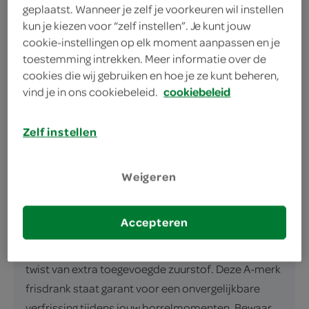
geplaatst. Wanneer je zelf je voorkeuren wil instellen
kun je kiezen voor “zelf instellen”. Je kunt jouw
cookie-instellingen op elk moment aanpassen en je
toestemming intrekken. Meer informatie over de
cookies die wij gebruiken en hoe je ze kunt beheren,
vind je in ons cookiebeleid.
cookiebeleid
omschrijving
Zelf instellen
O2 Life Apple Kiwi: Verfrissing op zijn Best Begin je
borrel met een verfrissende en koolzuurvrije
dorstlesser van O2 Life. Deze 750 ml fles vol appel-
Weigeren
kiwi smaaksensatie is gemaakt van 100% natuurlijk
mineraalwater. Een verfrissende combinatie waar
Accepteren
je geen genoeg van zult krijgen! Geniet van de
natuurlijke smaak van appel en kiwi, met de extra
twist van extra toegevoegde zuurstof. Deze A-merk
frisdrank staat garant voor een onvergelijkbare
verfrissing tijdens jouw borrelmomenten. Bewaar