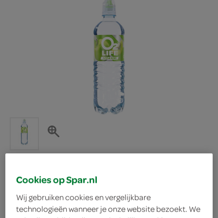
Cookies op Spar.nl
O2 Life appel kiwi
Wij gebruiken cookies en vergelijkbare
technologieën wanneer je onze website bezoekt. We
O2 Life