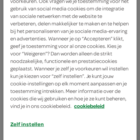
voorkeuren. Ook vragen we je toestemming voor het
gebruik van social media cookies om de integratie
Odorex
van sociale netwerken met de website te
verbeteren, delen makkelijker te maken en te helpen
3
.
29
bij het personaliseren van je sociale media-ervaring
en advertenties. Wanneer je op “Accepteren” klikt,
geef je toestemming voor al onze cookies. Kies je
50 Milliliter
voor “Weigeren”? Dan worden alleen de strikt
noodzakelijke, functionele en prestatiecookies
geplaatst. Wanneer je zelf je voorkeuren wil instellen
Let op: aanbiedingen zijn niet zichtbaar bij de
kun je kiezen voor “zelf instellen”. Je kunt jouw
producten, maar worden wél automatisch
cookie-instellingen op elk moment aanpassen en je
verwerkt in de winkelmand.
toestemming intrekken. Meer informatie over de
cookies die wij gebruiken en hoe je ze kunt beheren,
vind je in ons cookiebeleid.
cookiebeleid
Zelf instellen