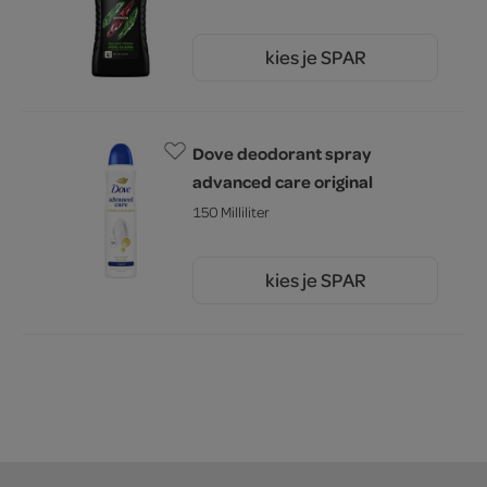
kies je SPAR
6.
59
Dove deodorant spray
advanced care original
150 Milliliter
kies je SPAR
5.
49