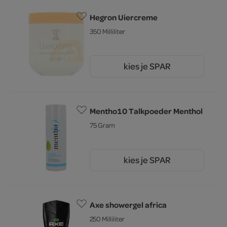
Hegron Uiercreme
350 Milliliter
kies je SPAR
2.
45
Mentho10 Talkpoeder Menthol
75 Gram
kies je SPAR
4.
25
Axe showergel africa
250 Milliliter