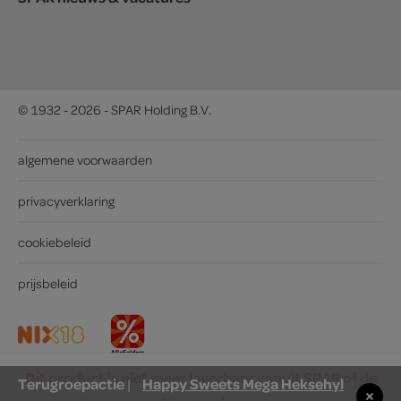
© 1932 - 2026 - SPAR Holding B.V.
algemene voorwaarden
privacyverklaring
cookiebeleid
prijsbeleid
Dit product is niet meer leverbaar vanuit SPAR of de
Terugroepactie
Happy Sweets Mega Heksehyl
|