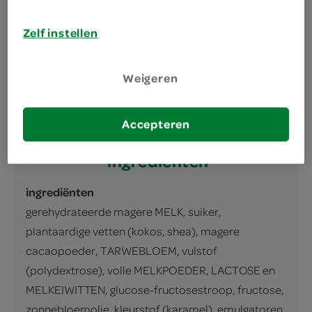
IJs met koekjessmaak, omhuld met een
laagje magere cacao met koekjessmaak
Zelf instellen
(35%) en stukken magere cacaokoekjes
(3%).
Weigeren
inhoud en gewicht
62 Milliliter
Accepteren
ingrediënten
ingrediënten
gerehydrateerde magere MELK, suiker,
plantaardige vetten (kokos, shea), magere
cacaopoeder, TARWEBLOEM, vulstof
(polydextrose), volle MELKPOEDER, LACTOSE en
MELKEIWITTEN, glucose-fructosestroop, fructose,
zonnebloemolie, kleurstof (karamel), emulgatoren