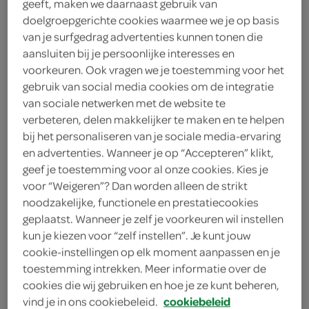
geeft, maken we daarnaast gebruik van
doelgroepgerichte cookies waarmee we je op basis
Ola
van je surfgedrag advertenties kunnen tonen die
62 Milliliter
aansluiten bij je persoonlijke interesses en
voorkeuren. Ook vragen we je toestemming voor het
gebruik van social media cookies om de integratie
Let op: aanbiedingen zijn niet zichtbaar bij de
van sociale netwerken met de website te
verbeteren, delen makkelijker te maken en te helpen
producten, maar worden wél automatisch
bij het personaliseren van je sociale media-ervaring
verwerkt in de winkelmand.
en advertenties. Wanneer je op “Accepteren” klikt,
geef je toestemming voor al onze cookies. Kies je
voor “Weigeren”? Dan worden alleen de strikt
noodzakelijke, functionele en prestatiecookies
geplaatst. Wanneer je zelf je voorkeuren wil instellen
kun je kiezen voor “zelf instellen”. Je kunt jouw
cookie-instellingen op elk moment aanpassen en je
omschrijving
toestemming intrekken. Meer informatie over de
cookies die wij gebruiken en hoe je ze kunt beheren,
vind je in ons cookiebeleid.
cookiebeleid