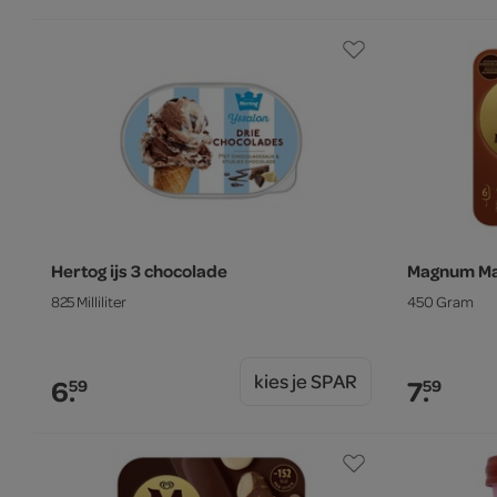
Hertog ijs 3 chocolade
Magnum M
825 Milliliter
450 Gram
kies je SPAR
6.
7.
59
59