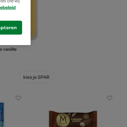
es die wij
ebeleid
epteren
s vanille
kies je SPAR