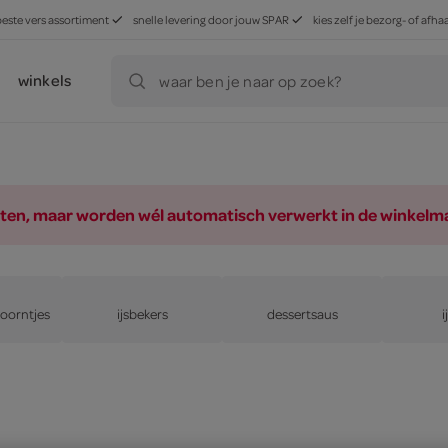
beste vers assortiment
snelle levering door jouw SPAR
kies zelf je bezorg- of af
winkels
waar ben je naar op zoek?
ducten, maar worden wél automatisch verwerkt in de winkelm
hoorntjes
ijsbekers
dessertsaus
i