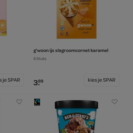
g'woon ijs slagroomcornet karamel
6 Stuks
s je SPAR
kies je SPAR
3.
89