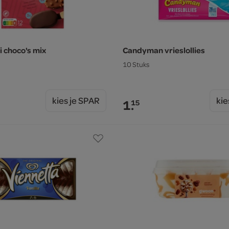
i choco's mix
Candyman vrieslollies
10 Stuks
kies je SPAR
kie
1.
15