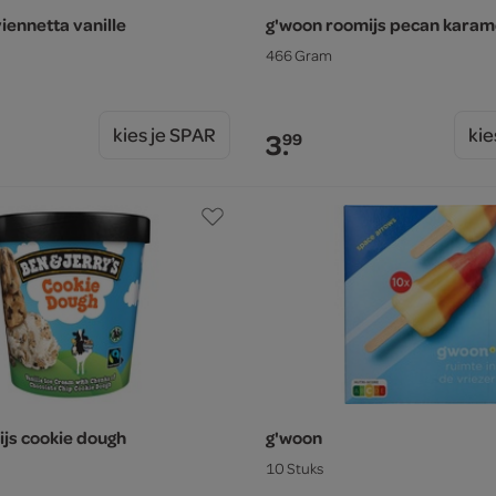
iennetta vanille
g'woon roomijs pecan karam
466 Gram
kies je SPAR
kie
3.
99
ijs cookie dough
g'woon
10 Stuks