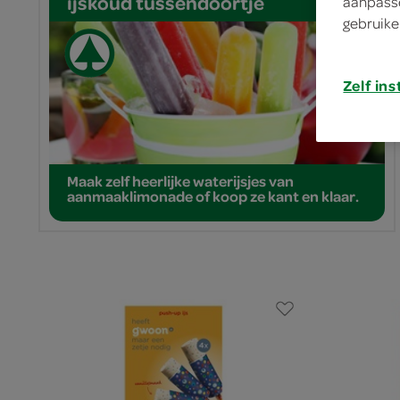
ijskoud tussendoortje
aanpasse
gebruike
Zelf ins
Maak zelf heerlijke waterijsjes van
aanmaaklimonade of koop ze kant en klaar.