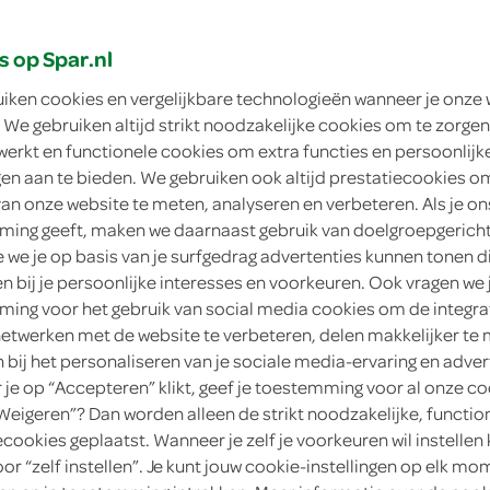
s op Spar.nl
uiken cookies en vergelijkbare technologieën wanneer je onze
 We gebruiken altijd strikt noodzakelijke cookies om te zorgen
werkt en functionele cookies om extra functies en persoonlijk
ngen aan te bieden. We gebruiken ook altijd prestatiecookies o
van onze website te meten, analyseren en verbeteren. Als je on
ing geeft, maken we daarnaast gebruik van doelgroepgerich
we je op basis van je surfgedrag advertenties kunnen tonen d
nets
Cuby ice cubes
en bij je persoonlijke interesses en voorkeuren. Ook vragen we 
1 Kilogram
ing voor het gebruik van social media cookies om de integra
netwerken met de website te verbeteren, delen makkelijker te
n bij het personaliseren van je sociale media-ervaring en adver
kies je SPAR
kie
0.
99
je op “Accepteren” klikt, geef je toestemming voor al onze co
“Weigeren”? Dan worden alleen de strikt noodzakelijke, functio
ecookies geplaatst. Wanneer je zelf je voorkeuren wil instellen 
oor “zelf instellen”. Je kunt jouw cookie-instellingen op elk m