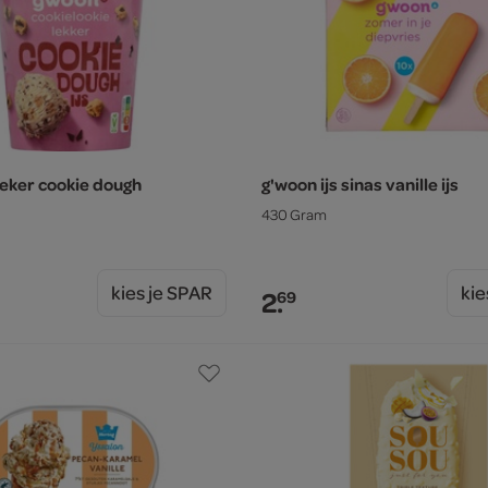
beker cookie dough
g'woon ijs sinas vanille ijs
430 Gram
kies je SPAR
kie
2.
69