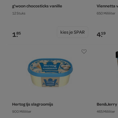
g'woon chocosticks vanille
Viennetta v
12 Stuks
650 Milliliter
kies je SPAR
1.
4.
85
19
Hertog Ijs slagroomijs
Ben&Jerry 
900 Milliliter
465 Milliliter