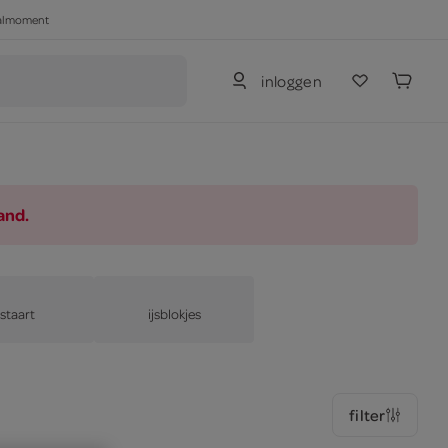
haalmoment
inloggen
and.
jstaart
ijsblokjes
filter