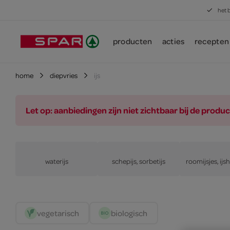
het 
producten
acties
recepten
home
diepvries
ijs
Let op: aanbiedingen zijn niet zichtbaar bij de pro
waterijs
schepijs, sorbetijs
roomijsjes, ijs
vegetarisch 
biologisch 