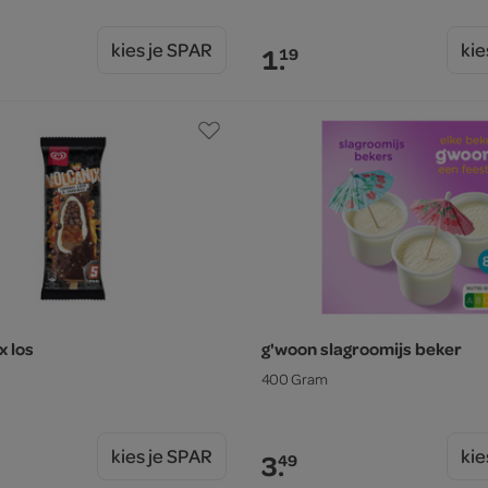
kies je SPAR
kie
1.
19
x los
g'woon slagroomijs beker
400 Gram
kies je SPAR
kie
3.
49