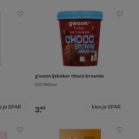
g'woon ijsbeker choco brownie
500 Milliliter
s je SPAR
kies je SPAR
3.
49