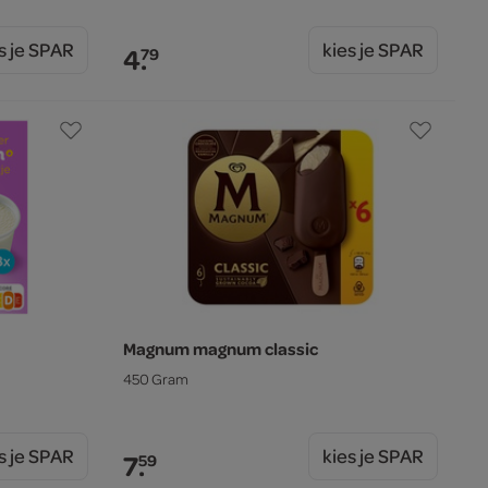
s je SPAR
kies je SPAR
4.
79
Magnum magnum classic
450 Gram
s je SPAR
kies je SPAR
7.
59