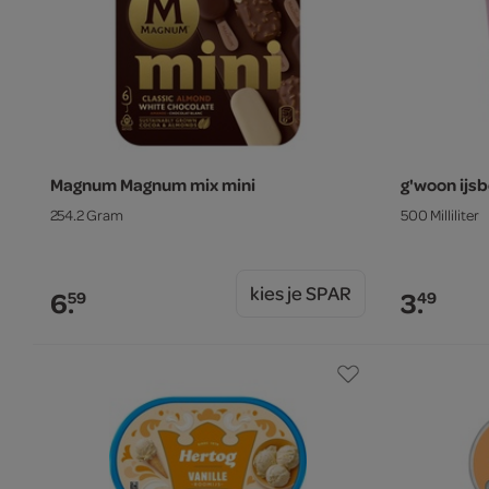
Magnum Magnum mix mini
g'woon ijs
254.2 Gram
500 Milliliter
kies je SPAR
6.
3.
59
49