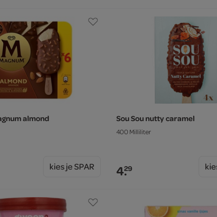
agnum almond
Sou Sou nutty caramel
400 Milliliter
kies je SPAR
kie
4.
29