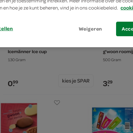
n en je toestemming intrekken. Meer informatie over de cooki
n en hoe je ze kunt beheren, vind je in ons cookiebeleid.
cooki
tellen
Weigeren
Acc
Icemänner Ice cup
g'woon roomij
130 Gram
500 Gram
kies je SPAR
0.
3.
99
29