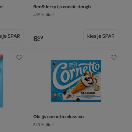
el
Ben&Jerry ijs cookie dough
465 Milliliter
s je SPAR
kies je SPAR
8.
59
Ola ijs cornetto classico
540 Milliliter