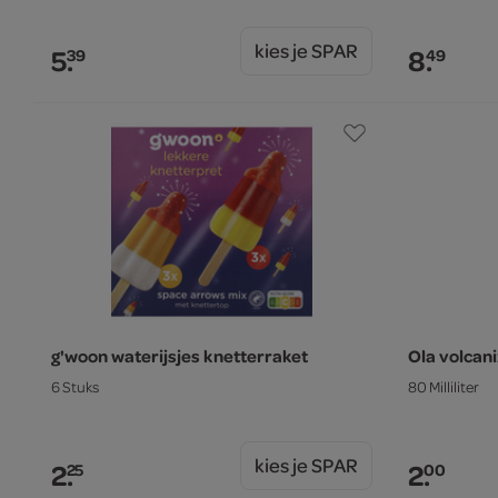
kies je SPAR
5.
8.
39
49
g'woon waterijsjes knetterraket
Ola volcani
6 Stuks
80 Milliliter
kies je SPAR
2.
2.
25
00