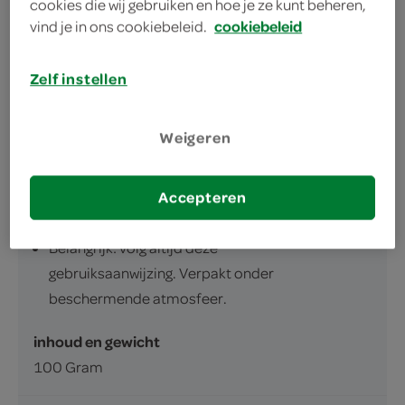
cookies die wij gebruiken en hoe je ze kunt beheren,
lekker knijpzakje voor jouw kleintje
vind je in ons cookiebeleid.
cookiebeleid
Zelf instellen
Weigeren
omschrijving
Accepteren
Babyvoeding
Belangrijk: volg altijd deze
gebruiksaanwijzing. Verpakt onder
beschermende atmosfeer.
inhoud en gewicht
100 Gram