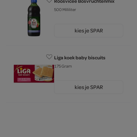
Roosvicee Bosvruchtenmix
500 Milliliter
kies je SPAR
3.
39
Liga koek baby biscuits
175 Gram
kies je SPAR
2.
69