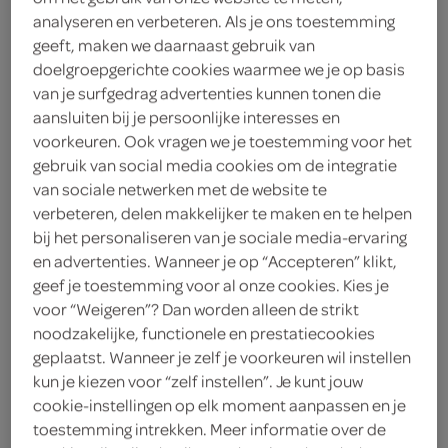
analyseren en verbeteren. Als je ons toestemming
Olvarit
geeft, maken we daarnaast gebruik van
doelgroepgerichte cookies waarmee we je op basis
1
.
35
van je surfgedrag advertenties kunnen tonen die
aansluiten bij je persoonlijke interesses en
voorkeuren. Ook vragen we je toestemming voor het
100 Gram
gebruik van social media cookies om de integratie
van sociale netwerken met de website te
verbeteren, delen makkelijker te maken en te helpen
Let op: aanbiedingen zijn niet zichtbaar bij de
bij het personaliseren van je sociale media-ervaring
producten, maar worden wél automatisch
en advertenties. Wanneer je op “Accepteren” klikt,
verwerkt in de winkelmand.
geef je toestemming voor al onze cookies. Kies je
voor “Weigeren”? Dan worden alleen de strikt
noodzakelijke, functionele en prestatiecookies
geef een zacht fruitmomentje voor de allerkleinsten
geplaatst. Wanneer je zelf je voorkeuren wil instellen
kun je kiezen voor “zelf instellen”. Je kunt jouw
verantwoord eten voor jouw kleintje
cookie-instellingen op elk moment aanpassen en je
geen suiker teogevoegd
toestemming intrekken. Meer informatie over de