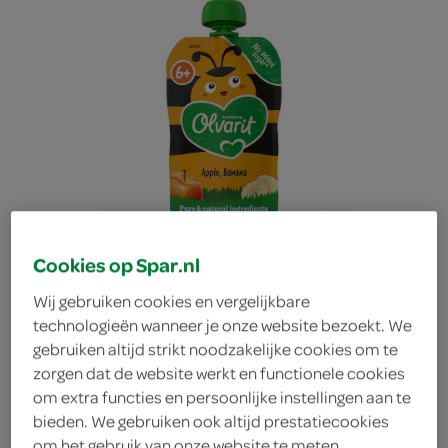
Cookies op Spar.nl
Wij gebruiken cookies en vergelijkbare
technologieën wanneer je onze website bezoekt. We
gebruiken altijd strikt noodzakelijke cookies om te
zorgen dat de website werkt en functionele cookies
Olvarit babyvoeding
om extra functies en persoonlijke instellingen aan te
bieden. We gebruiken ook altijd prestatiecookies
appel banaan
om het gebruik van onze website te meten,