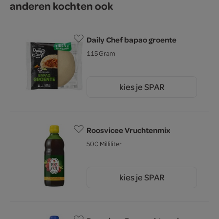
anderen kochten ook
Daily Chef bapao groente
115 Gram
kies je SPAR
1.
25
Roosvicee Vruchtenmix
500 Milliliter
kies je SPAR
3.
39