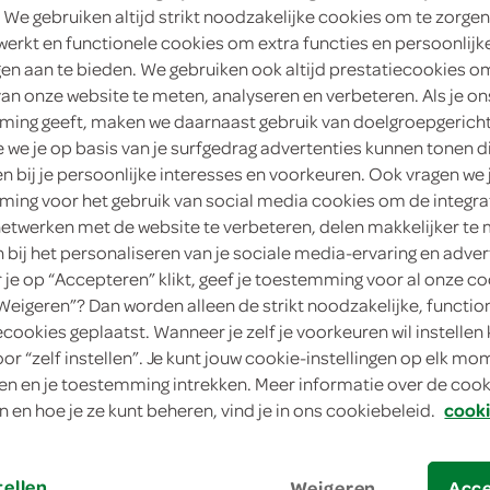
 We gebruiken altijd strikt noodzakelijke cookies om te zorgen
2
.
werkt en functionele cookies om extra functies en persoonlijk
25
ngen aan te bieden. We gebruiken ook altijd prestatiecookies o
van onze website te meten, analyseren en verbeteren. Als je on
90 Gram
ing geeft, maken we daarnaast gebruik van doelgroepgerich
we je op basis van je surfgedrag advertenties kunnen tonen d
in winkelmand
en bij je persoonlijke interesses en voorkeuren. Ook vragen we 
ing voor het gebruik van social media cookies om de integra
netwerken met de website te verbeteren, delen makkelijker te
n bij het personaliseren van je sociale media-ervaring en adver
Let op: aanbiedingen zijn niet zichtba
je op “Accepteren” klikt, geef je toestemming voor al onze co
verwerkt in de winkelmand.
“Weigeren”? Dan worden alleen de strikt noodzakelijke, functio
ecookies geplaatst. Wanneer je zelf je voorkeuren wil instellen 
oor “zelf instellen”. Je kunt jouw cookie-instellingen op elk m
Paturain kruidenkaas knoflook smeerbare 
n en je toestemming intrekken. Meer informatie over de cooki
stokbrood, toast of als snelle borrelsprea
n en hoe je ze kunt beheren, vind je in ons cookiebeleid.
cooki
heerlijke verse kruiden en knoflook
geen conserveermiddelen of aroma’s
tellen
Weigeren
Acc