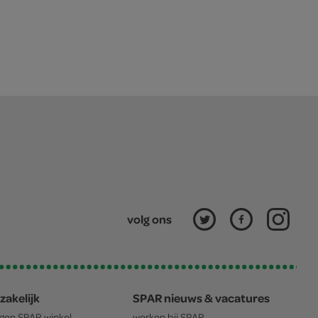
volg ons
zakelijk
SPAR nieuws & vacatures
igen
SPAR
winkel
werken bij
SPAR