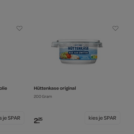
olie
Hüttenkase original
200 Gram
s je SPAR
kies je SPAR
2.
25