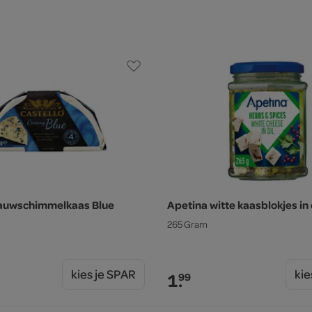
lauwschimmelkaas Blue
Apetina witte kaasblokjes in 
265 Gram
kies je SPAR
kie
1.
99