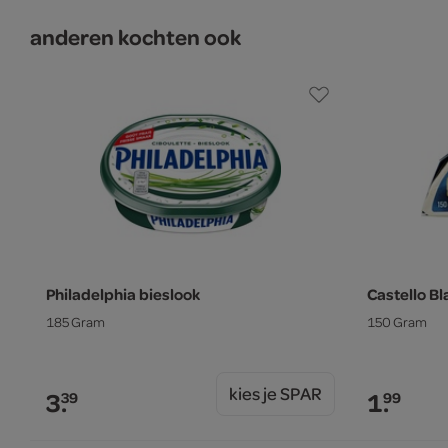
anderen kochten ook
Philadelphia bieslook
Castello B
185 Gram
150 Gram
kies je SPAR
3.
1.
39
99