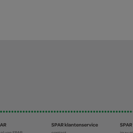
PAR
SPAR klantenservice
SPAR 
aal van
SPAR
contact
jouw e