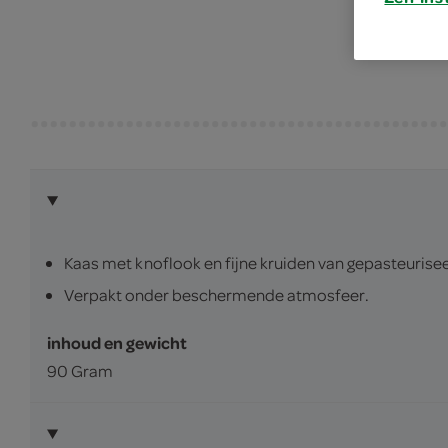
Kaas met knoflook en fijne kruiden van gepasteurise
Verpakt onder beschermende atmosfeer.
inhoud en gewicht
90 Gram