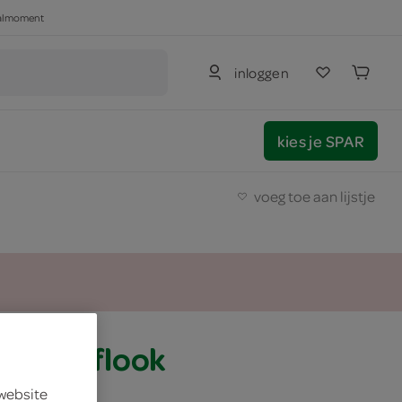
haalmoment
inloggen
kies je SPAR
voeg toe aan lijstje
as knoflook
 website