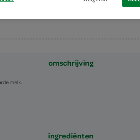
als beste receptuur getest door Consu
omschrijving
erde melk.
ingrediënten