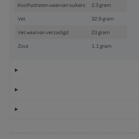
Koolhydraten waarvan suikers
2.3 gram
Vet
32.9 gram
Vet waarvan verzadigd
23 gram
Zout
1.1 gram