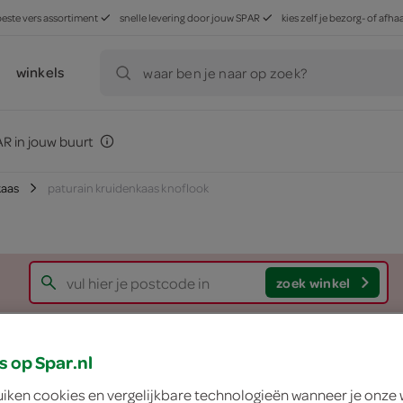
beste vers assortiment
snelle levering door jouw SPAR
kies zelf je bezorg- of af
winkels
waar ben je naar op zoek?
R in jouw buurt
kaas
paturain kruidenkaas knoflook
zoek winkel
Paturain kruidenka
s op Spar.nl
uiken cookies en vergelijkbare technologieën wanneer je onze
Paturain