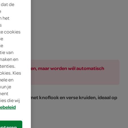
 dat de
e
m het
s
te cookies
ie
je
tie van
 maken en
tenties.
ar bij de producten, maar worden wél automatisch
okies. Kies
nele en
kun je
oment
kruidenkaas met knoflook en verse kruiden, ideaal op
es die wij
d
ebeleid
epteren