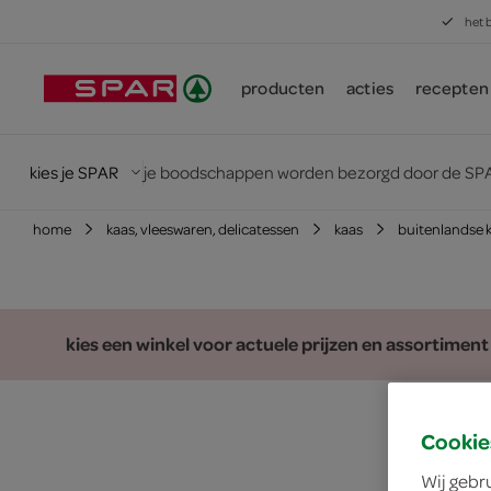
het 
producten
acties
recepten
kies je SPAR
je boodschappen worden bezorgd door de SPA
home
kaas, vleeswaren, delicatessen
kaas
buitenlandse 
kies een winkel voor actuele prijzen en assortiment
Cookie
Wij gebr