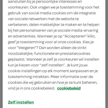
aansluiten bij je persoonlijke interesses en
800 gram roerbakgroenten
voorkeuren. Ook vragen we je toestemming voor het
gebruik van social media cookies om de integratie
2 laurierblaadjes
van sociale netwerken met de website te
verbeteren, delen makkelijker te maken en te helpen
1 eetlepel grove mosterd
bij het personaliseren van je sociale media-ervaring
en advertenties. Wanneer je op “Accepteren” klikt,
1 flesje donker bier
geef je toestemming voor al onze cookies. Kies je
voor “Weigeren”? Dan worden alleen de strikt
1 eetlepel bloem
noodzakelijke, functionele en prestatiecookies
geplaatst. Wanneer je zelf je voorkeuren wil instellen
2 eetlepels bruine basterdsuiker
kun je kiezen voor “zelf instellen”. Je kunt jouw
125 gram gerookte spekblokjes
cookie-instellingen op elk moment aanpassen en je
toestemming intrekken. Meer informatie over de
1 ui
cookies die wij gebruiken en hoe je ze kunt beheren,
vind je in ons cookiebeleid.
cookiebeleid
zonnebloemolie
Zelf instellen
4 schouderkarbonades