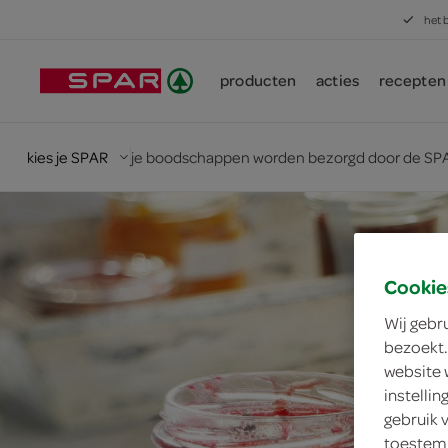
het 
producten
acties
recepten
kies je SPAR
je boodschappen worden bezorgd door de SPA
Cookie
Wij gebr
bezoekt.
website 
instelli
gebruik 
toestemm