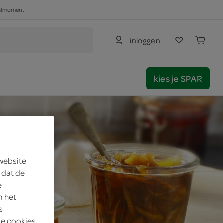
haalmoment
inloggen
kies je SPAR
 website
 dat de
e
m het
s
te cookies