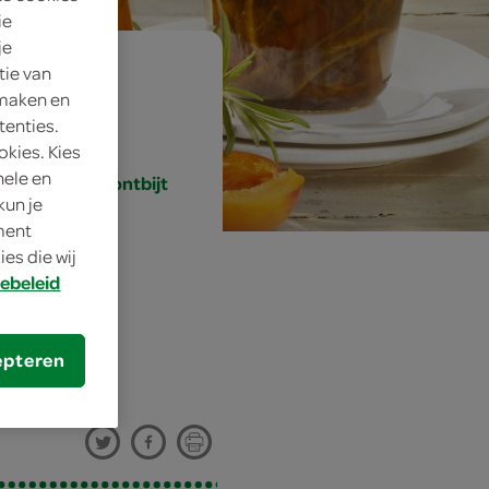
ie
je
tie van
envoudig
 maken en
tenties.
0 min.
okies. Kies
nele en
unch, brunch, ontbijt
kun je
oment
es die wij
ebeleid
jn
epteren