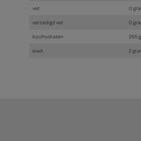
vet
0 gr
verzadigd vet
0 gr
koolhydraten
265 
eiwit
2 gr