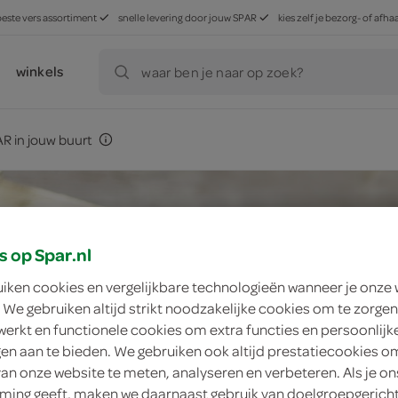
beste vers assortiment
snelle levering door jouw SPAR
kies zelf je bezorg- of af
winkels
waar ben je naar op zoek?
R in jouw buurt
s op Spar.nl
uiken cookies en vergelijkbare technologieën wanneer je onze
 We gebruiken altijd strikt noodzakelijke cookies om te zorgen
werkt en functionele cookies om extra functies en persoonlijk
ngen aan te bieden. We gebruiken ook altijd prestatiecookies o
van onze website te meten, analyseren en verbeteren. Als je on
ing geeft, maken we daarnaast gebruik van doelgroepgerich