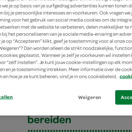
we je op basis van je surfgedrag advertenties kunnen tonen d
en bij je persoonlijke interesses en voorkeuren. Ook vragen we 
ing voor het gebruik van social media cookies om de integra
e
netwerken met de website te verbeteren, delen makkelijker te
n bij het personaliseren van je sociale media-ervaring en adver
3
je op “Accepteren” klikt, geef je toestemming voor al onze co
“Weigeren”? Dan worden alleen de strikt noodzakelijke, functio
l
ecookies geplaatst. Wanneer je zelf je voorkeuren wil instellen 
oor “zelf instellen”. Je kunt jouw cookie-instellingen op elk m
n en je toestemming intrekken. Meer informatie over de cooki
enjam met rozemarijn
n en hoe je ze kunt beheren, vind je in ons cookiebeleid.
cooki
enjam met rozemari
tellen
Weigeren
Acc
bereiden