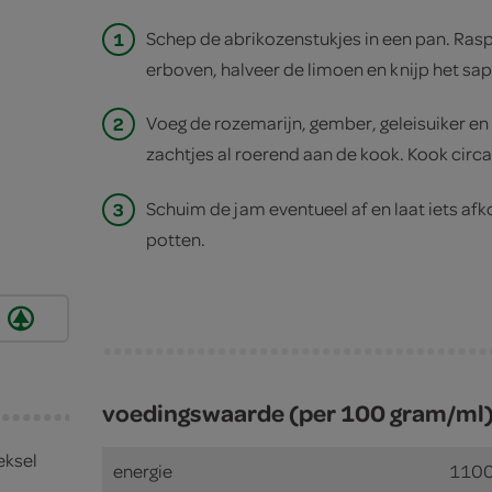
1
Schep de abrikozenstukjes in een pan. Rasp
erboven, halveer de limoen en knijp het sap
2
Voeg de rozemarijn, gember, geleisuiker en
zachtjes al roerend aan de kook. Kook circ
3
Schuim de jam eventueel af en laat iets afk
potten.
voedingswaarde (per 100 gram/ml
eksel
energie
1100