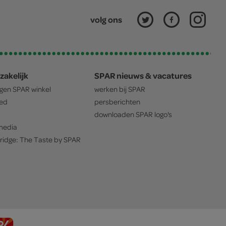
volg ons
zakelijk
SPAR nieuws & vacatures
igen
SPAR
winkel
werken bij
SPAR
oed
persberichten
downloaden
SPAR
logo's
edia
ridge: The Taste by
SPAR