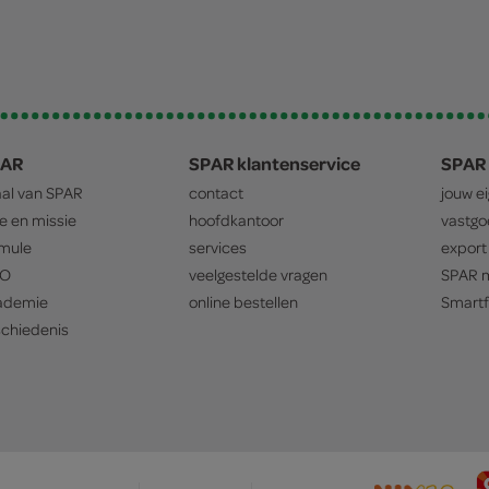
PAR
SPAR klantenservice
SPAR 
aal van
SPAR
contact
jouw e
ie en missie
hoofdkantoor
vastg
mule
services
export
O
veelgestelde vragen
SPAR
m
ademie
online bestellen
Smartf
chiedenis