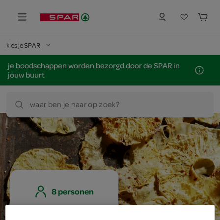
kies je SPAR
je boodschappen worden bezorgd door de SPAR in
jouw buurt
waar ben je naar op zoek?
8 personen
gemiddeld