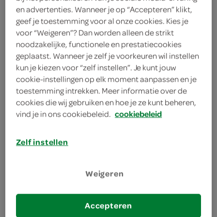
en advertenties. Wanneer je op “Accepteren” klikt,
geef je toestemming voor al onze cookies. Kies je
voor “Weigeren”? Dan worden alleen de strikt
bakplaat met bakpapier
noodzakelijke, functionele en prestatiecookies
bereiden
geplaatst. Wanneer je zelf je voorkeuren wil instellen
kun je kiezen voor “zelf instellen”. Je kunt jouw
cookie-instellingen op elk moment aanpassen en je
deel op twitter
toestemming intrekken. Meer informatie over de
deel op facebook
cookies die wij gebruiken en hoe je ze kunt beheren,
vind je in ons cookiebeleid.
cookiebeleid
print recept
Zelf instellen
1
Schil de ananas.
Weigeren
2
Snijd de ananas in zo dun mogelijke plakken
(maximaal 1/2 cm).
Accepteren