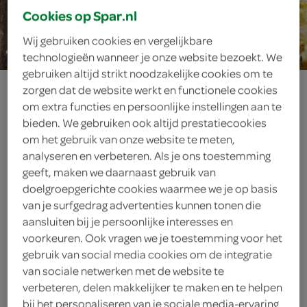
Cookies op Spar.nl
15 min.
Wij gebruiken cookies en vergelijkbare
technologieën wanneer je onze website bezoekt. We
gebruiken altijd strikt noodzakelijke cookies om te
ananas-chips
zorgen dat de website werkt en functionele cookies
om extra functies en persoonlijke instellingen aan te
bieden. We gebruiken ook altijd prestatiecookies
om het gebruik van onze website te meten,
ingrediënten
analyseren en verbeteren. Als je ons toestemming
geeft, maken we daarnaast gebruik van
doelgroepgerichte cookies waarmee we je op basis
van je surfgedrag advertenties kunnen tonen die
1 verse ananas
aansluiten bij je persoonlijke interesses en
voorkeuren. Ook vragen we je toestemming voor het
gebruik van social media cookies om de integratie
kies je winkel
van sociale netwerken met de website te
verbeteren, delen makkelijker te maken en te helpen
bij het personaliseren van je sociale media-ervaring
benodigdheden