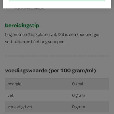
3
Droog de ananasplakken ongeveer 4 uur in de oven
op de bakplaat.
bereidingstip
Leg meteen 2 bakplaten vol. Dat is één keer energie
verbruiken en héél lang snoepen.
voedingswaarde (per 100 gram/ml)
energie
0 kcal
vet
0 gram
verzadigd vet
0 gram