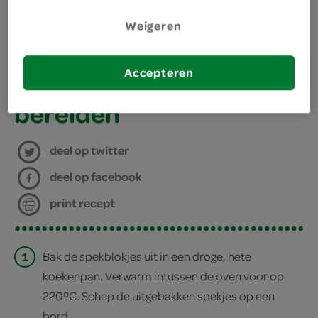
ontbijtspekblokjes
Weigeren
kies je winkel
Accepteren
bereiden
deel op twitter
deel op facebook
print recept
1
Bak de spekblokjes uit in een droge, hete
koekenpan. Verwarm intussen de oven voor op
220ºC. Schep de uitgebakken spekjes op een
bord.