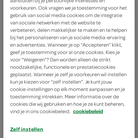
aansluiten bij je persoonlijke interesses en
75 gram blauwe kazen
voorkeuren. Ook vragen we je toestemming voor het
gebruik van social media cookies om de integratie
2 eetlepels zonnebloemolie
van sociale netwerken met de website te
verbeteren, delen makkelijker te maken en te helpen
2 eetlepels olie
bij het personaliseren van je sociale media-ervaring
en advertenties. Wanneer je op “Accepteren” klikt,
2 eetlepels notenolie
geef je toestemming voor al onze cookies. Kies je
voor “Weigeren”? Dan worden alleen de strikt
2 eetlepels wittewijnazijn
noodzakelijke, functionele en prestatiecookies
geplaatst. Wanneer je zelf je voorkeuren wil instellen
1 stronk andijvie
kun je kiezen voor “zelf instellen”. Je kunt jouw
cookie-instellingen op elk moment aanpassen en je
1 theelepel tijm
toestemming intrekken. Meer informatie over de
cookies die wij gebruiken en hoe je ze kunt beheren,
1 teentje knoflook
vind je in ons cookiebeleid.
cookiebeleid
250 gram krieltjes met schil
Zelf instellen
250 gram gerookte